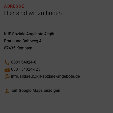
ADRESSE
Hier sind wir zu finden
KJF Soziale Angebote Allgäu
Braut-und-Bahrweg 4
87435
Kempten
phone
0831 54024-0
fax
0831 54024-123
alternate_email
info.allgaeu@kjf-soziale-angebote.de
maps
auf Google Maps anzeigen