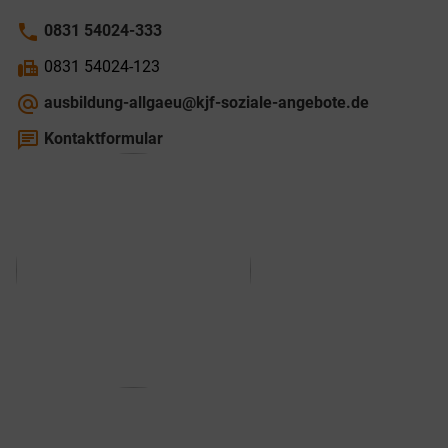
phone
0831 54024-333
fax
0831 54024-123
alternate_email
ausbildung-allgaeu@kjf-soziale-angebote.de
chat
Kontaktformular