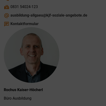
fax
0831 54024-123
alternate_email
ausbildung-allgaeu@kjf-soziale-angebote.de
chat
Kontaktformular
Rochus
Kaiser-Höcherl
Büro Ausbildung