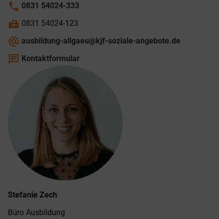
phone
0831 54024-333
fax
0831 54024-123
alternate_email
ausbildung-allgaeu@kjf-soziale-angebote.de
chat
Kontaktformular
Stefanie
Zech
Büro Ausbildung