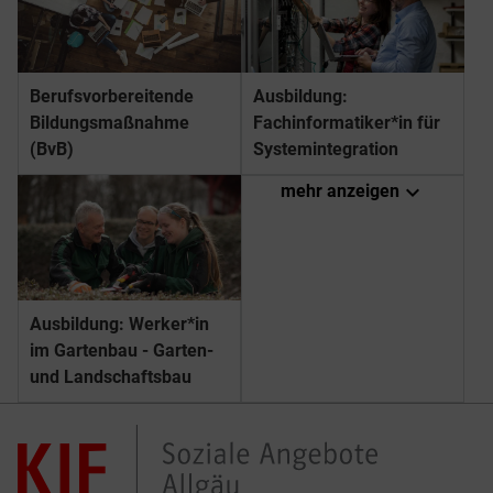
Berufs­­vorbereitende
Ausbildung:
Bildungs­­maßnahme
Fachinformatiker*in für
(BvB)
Systemintegration
expand_more
mehr anzeigen
Ausbildung: Werker*in
im Gartenbau - Garten-
und Landschaftsbau