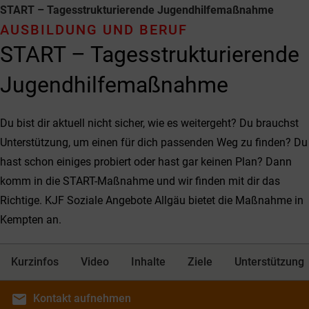
START – Tages­struktur­ierende Jugend­hilfe­maßnahme
AUSBILDUNG UND BERUF
START – Tages­struktur­ierende
Jugend­hilfe­maßnahme
Du bist dir aktuell nicht sicher, wie es weitergeht? Du brauchst
Unterstützung, um einen für dich passenden Weg zu finden? Du
hast schon einiges probiert oder hast gar keinen Plan? Dann
komm in die START-Maßnahme und wir finden mit dir das
Richtige. KJF Soziale Angebote Allgäu bietet die Maßnahme in
Kempten an.
Kurzinfos
Video
Inhalte
Ziele
Unterstützung
email
Kontakt
aufnehmen