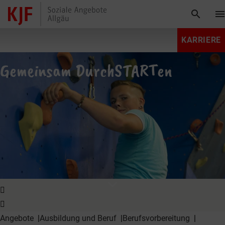
search
men
KARRIERE
Gemeinsam DurchSTARTen
expand_more
Angebote
Ausbildung und Beruf
Berufs­vorbereitung