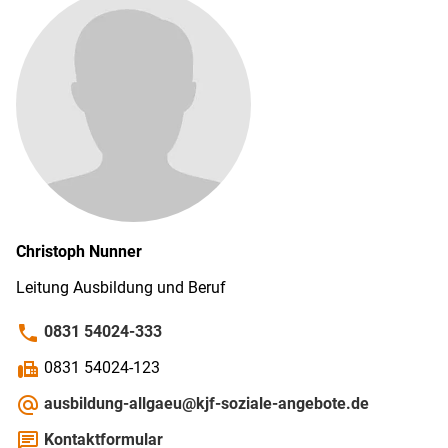
Christoph
Nunner
Leitung Ausbildung und Beruf
phone
0831 54024-333
fax
0831 54024-123
alternate_email
ausbildung-allgaeu@kjf-soziale-angebote.de
chat
Kontaktformular