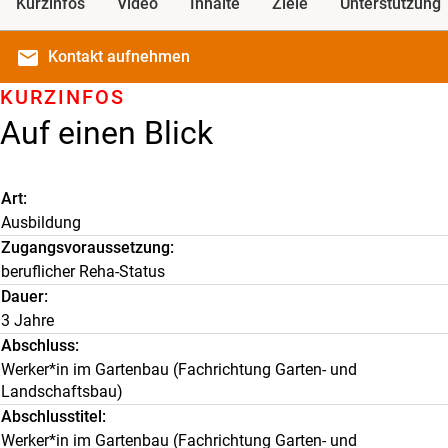
Kurzinfos
Video
Inhalte
Ziele
Unterstützung
email
Kontakt
aufnehmen
KURZINFOS
Auf einen Blick
Art
Ausbildung
Zugangsvoraussetzung
beruflicher Reha-Status
Dauer
3 Jahre
Abschluss
Werker*in im Gartenbau (Fachrichtung Garten- und
Landschaftsbau)
Abschlusstitel
Werker*in im Gartenbau (Fachrichtung Garten- und