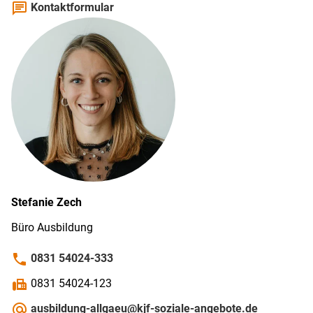
chat
Kontaktformular
Stefanie
Zech
Büro Ausbildung
phone
0831 54024-333
fax
0831 54024-123
alternate_email
ausbildung-allgaeu@kjf-soziale-angebote.de