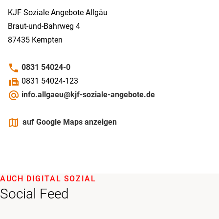
KJF Soziale Angebote Allgäu
Braut-und-Bahrweg 4
87435
Kempten
phone
0831 54024-0
fax
0831 54024-123
alternate_email
info.allgaeu@kjf-soziale-angebote.de
maps
auf Google Maps anzeigen
AUCH DIGITAL SOZIAL
Social Feed