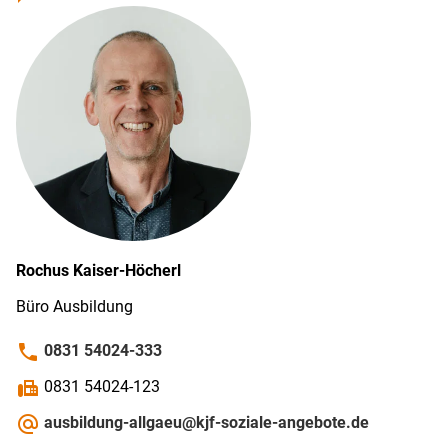
Rochus
Kaiser-Höcherl
Büro Ausbildung
phone
0831 54024-333
fax
0831 54024-123
alternate_email
ausbildung-allgaeu@kjf-soziale-angebote.de