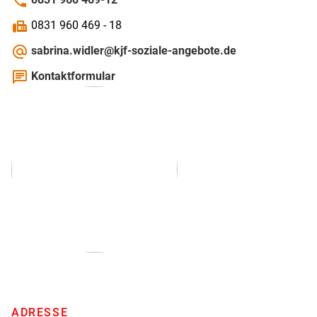
phone
fax
0831 960 469 - 18
alternate_email
sabrina.widler@kjf-soziale-angebote.de
chat
Kontaktformular
ADRESSE