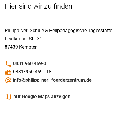
Hier sind wir zu finden
Philipp-­Neri-­Schule & Heilpädagogische Tagesstätte
Leutkircher Str. 31
87439
Kempten
phone
0831 960 469-0
fax
0831/960 469 - 18
alternate_email
info@philipp-neri-foerderzentrum.de
maps
auf Google Maps anzeigen