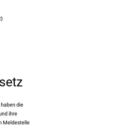
z)
setz
 haben die
und ihre
n Meldestelle