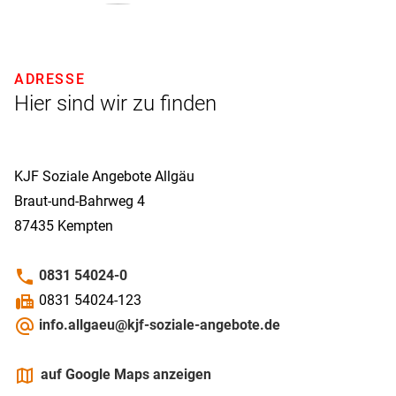
ADRESSE
Hier sind wir zu finden
KJF Soziale Angebote Allgäu
Braut-und-Bahrweg 4
87435
Kempten
phone
0831 54024-0
fax
0831 54024-123
alternate_email
info.allgaeu@kjf-soziale-angebote.de
maps
auf Google Maps anzeigen