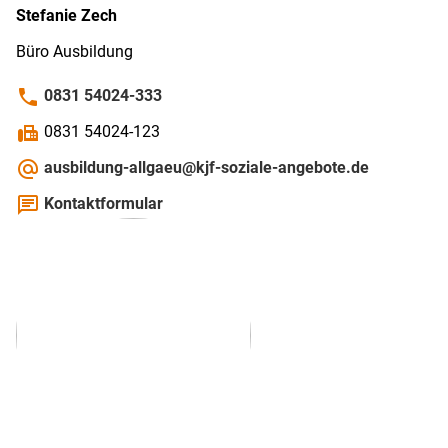
Stefanie
Zech
Büro Ausbildung
phone
0831 54024-333
fax
0831 54024-123
alternate_email
ausbildung-allgaeu@kjf-soziale-angebote.de
chat
Kontaktformular