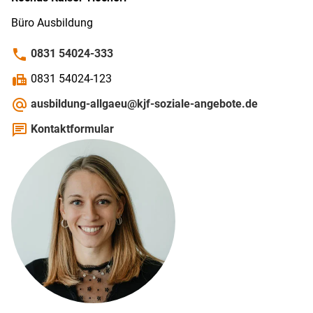
Büro Ausbildung
phone
0831 54024-333
fax
0831 54024-123
alternate_email
ausbildung-allgaeu@kjf-soziale-angebote.de
chat
Kontaktformular