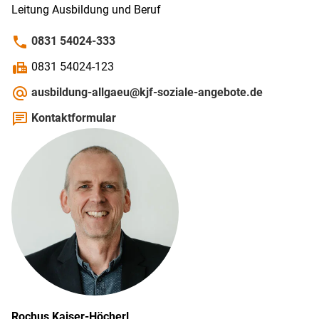
Leitung Ausbildung und Beruf
phone
0831 54024-333
fax
0831 54024-123
alternate_email
ausbildung-allgaeu@kjf-soziale-angebote.de
chat
Kontaktformular
Rochus
Kaiser-Höcherl