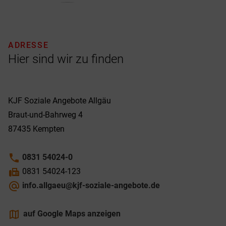
ADRESSE
Hier sind wir zu finden
KJF Soziale Angebote Allgäu
Braut-und-Bahrweg 4
87435
Kempten
phone
0831 54024-0
fax
0831 54024-123
alternate_email
info.allgaeu@kjf-soziale-angebote.de
maps
auf Google Maps anzeigen