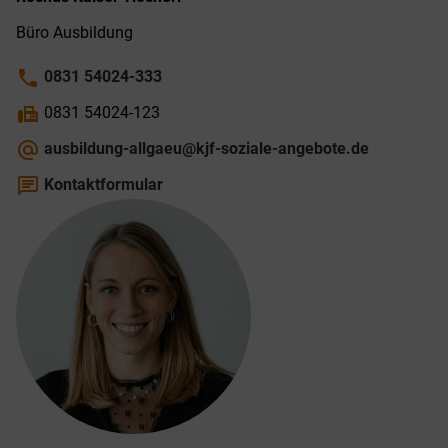
Büro Ausbildung
phone
0831 54024-333
fax
0831 54024-123
alternate_email
ausbildung-allgaeu@kjf-soziale-angebote.de
chat
Kontaktformular