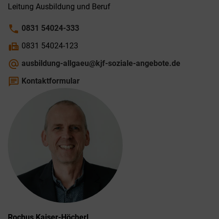
Leitung Ausbildung und Beruf
phone
0831 54024-333
fax
0831 54024-123
alternate_email
ausbildung-allgaeu@kjf-soziale-angebote.de
chat
Kontaktformular
Rochus
Kaiser-Höcherl