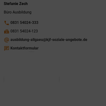
Stefanie
Zech
Büro Ausbildung
phone
0831 54024-333
fax
0831 54024-123
alternate_email
ausbildung-allgaeu@kjf-soziale-angebote.de
chat
Kontaktformular