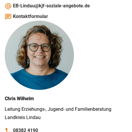
alternate_email
EB-Lindau@kjf-soziale-angebote.de
chat
Kontaktformular
Chris
Wilhelm
Leitung Erziehungs-, Jugend- und Familienberatung
Landkreis Lindau
phone
08382 4190