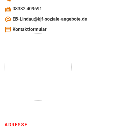
fax
08382 409691
alternate_email
EB-Lindau@kjf-soziale-angebote.de
chat
Kontaktformular
ADRESSE