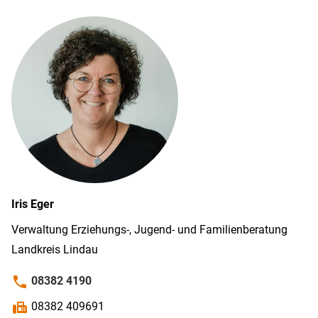
Iris
Eger
Verwaltung Erziehungs-, Jugend- und Familien­beratung
Land­kreis Lindau
phone
08382 4190
fax
08382 409691