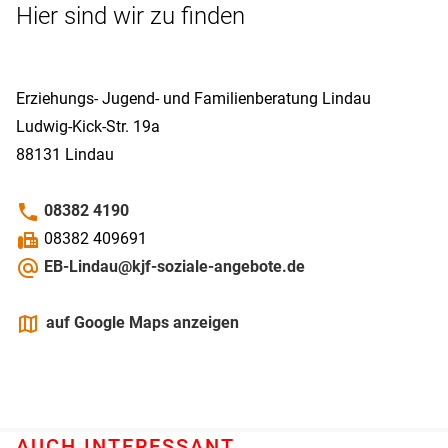
Hier sind wir zu finden
Erziehungs- Jugend- und Familienberatung Lindau
Ludwig-Kick-Str. 19a
88131
Lindau
phone
08382 4190
fax
08382 409691
alternate_email
EB-Lindau@kjf-soziale-angebote.de
maps
auf Google Maps anzeigen
AUCH INTERESSANT