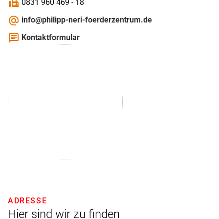
fax
0831 960 469 - 18
alternate_email
info@philipp-neri-foerderzentrum.de
chat
Kontaktformular
ADRESSE
Hier sind wir zu finden