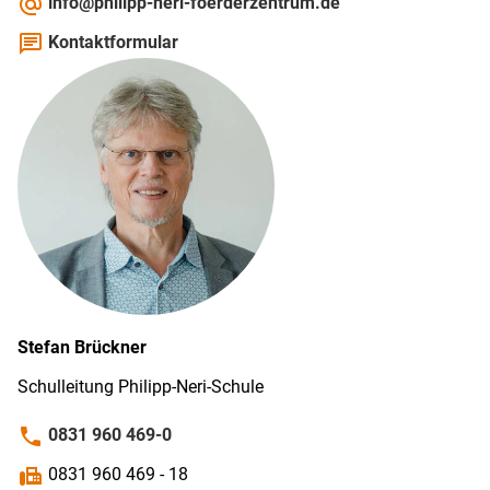
alternate_email
info@philipp-neri-foerderzentrum.de
chat
Kontaktformular
Stefan
Brückner
Schulleitung Philipp-Neri-Schule
phone
0831 960 469-0
fax
0831 960 469 - 18