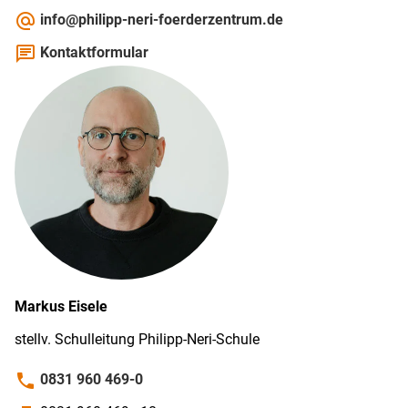
alternate_email
info@philipp-neri-foerderzentrum.de
chat
Kontaktformular
Markus
Eisele
stellv. Schul­leitung Philipp-­Neri-­Schule
phone
0831 960 469-0