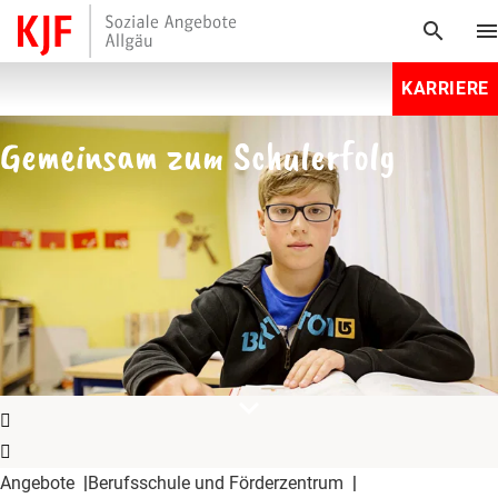
search
men
KARRIERE
Gemeinsam zum Schulerfolg
expand_more
Angebote
Berufsschule und Förderzentrum