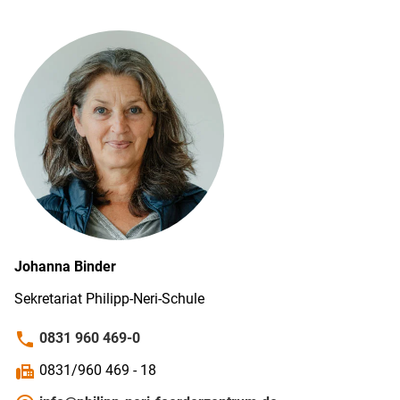
Johanna
Binder
Sekretariat Philipp-Neri-Schule
phone
0831 960 469-0
fax
0831/960 469 - 18