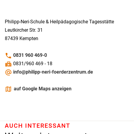
Philipp-­Neri-­Schule & Heilpädagogische Tagesstätte
Leutkircher Str. 31
87439
Kempten
phone
0831 960 469-0
fax
0831/960 469 - 18
alternate_email
info@philipp-neri-foerderzentrum.de
maps
auf Google Maps anzeigen
AUCH INTERESSANT