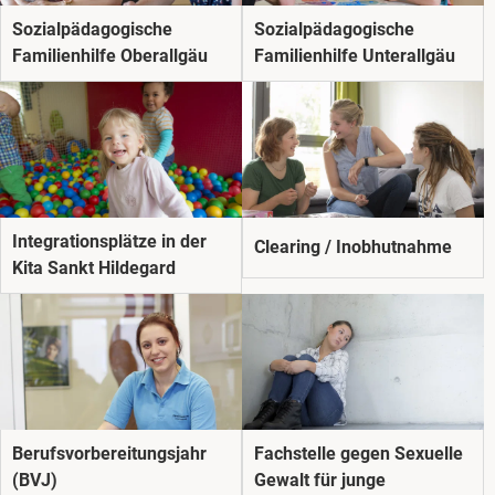
Sozial­pädago­gische
Sozial­pädago­gische
Familienhilfe Oberallgäu
Familienhilfe Unterallgäu
Integrationsplätze in der
Clearing / Inobhutnahme
Kita Sankt Hildegard
Berufsvorbereitungsjahr
Fachstelle gegen Sexuelle
(BVJ)
Gewalt für junge