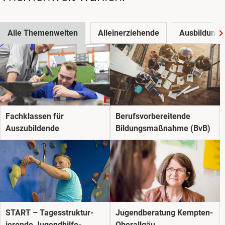
Alle Themenwelten
Alleinerziehende
Ausbildung
Fachklassen für
Berufs­­vorbereitende
Auszubildende
Bildungs­­maßnahme (BvB)
START – Tages­struktur­
Jugendberatung Kempten-
ierende Jugend­hilfe­
Oberallgäu