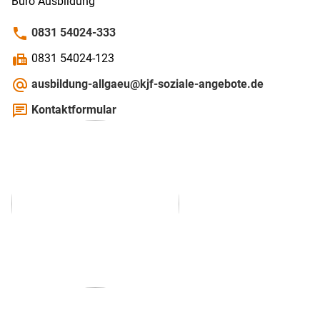
Büro Ausbildung
phone
0831 54024-333
fax
0831 54024-123
alternate_email
ausbildung-allgaeu@kjf-soziale-angebote.de
chat
Kontaktformular