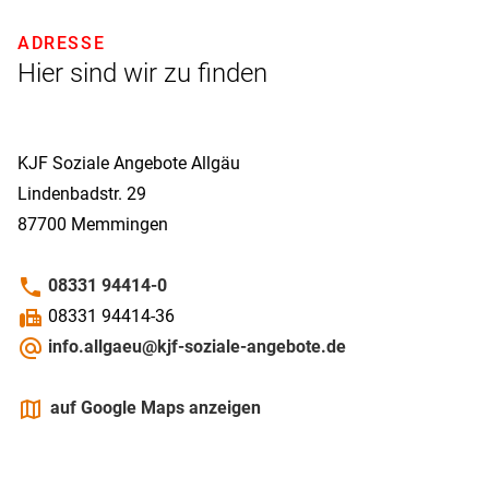
ADRESSE
Hier sind wir zu finden
KJF Soziale Angebote Allgäu
Lindenbadstr. 29
87700
Memmingen
phone
08331 94414-0
fax
08331 94414-36
alternate_email
info.allgaeu@kjf-soziale-angebote.de
maps
auf Google Maps anzeigen