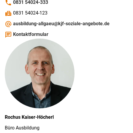
phone
0831 54024-333
fax
0831 54024-123
alternate_email
ausbildung-allgaeu@kjf-soziale-angebote.de
chat
Kontaktformular
Rochus
Kaiser-Höcherl
Büro Ausbildung