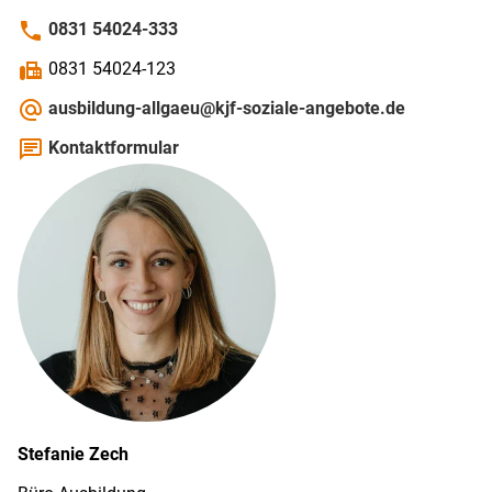
phone
0831 54024-333
fax
0831 54024-123
alternate_email
ausbildung-allgaeu@kjf-soziale-angebote.de
chat
Kontaktformular
Stefanie
Zech