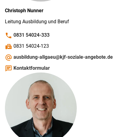
Christoph
Nunner
Leitung Ausbildung und Beruf
phone
0831 54024-333
fax
0831 54024-123
alternate_email
ausbildung-allgaeu@kjf-soziale-angebote.de
chat
Kontaktformular