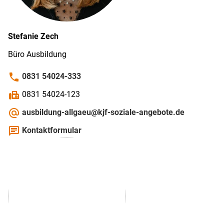
Stefanie
Zech
Büro Ausbildung
phone
0831 54024-333
fax
0831 54024-123
alternate_email
ausbildung-allgaeu@kjf-soziale-angebote.de
chat
Kontaktformular