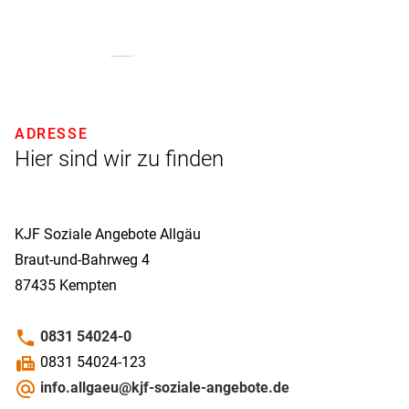
ADRESSE
Hier sind wir zu finden
KJF Soziale Angebote Allgäu
Braut-und-Bahrweg 4
87435
Kempten
phone
0831 54024-0
fax
0831 54024-123
alternate_email
info.allgaeu@kjf-soziale-angebote.de