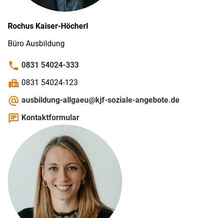
Rochus
Kaiser-Höcherl
Büro Ausbildung
phone
0831 54024-333
fax
0831 54024-123
alternate_email
ausbildung-allgaeu@kjf-soziale-angebote.de
chat
Kontaktformular