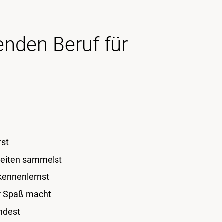
enden Beruf für
rst
beiten sammelst
kennenlernst
ir Spaß macht
indest