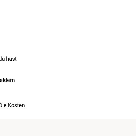
du hast
eldern
 Die Kosten