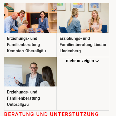
Erziehungs- und
Erziehungs- und
Familienberatung
Familienberatung Lindau
Kempten-Oberallgäu
Lindenberg
expand_more
mehr anzeigen
Erziehungs- und
Familienberatung
Unterallgäu
BERATUNG UND UNTER­STÜTZUNG