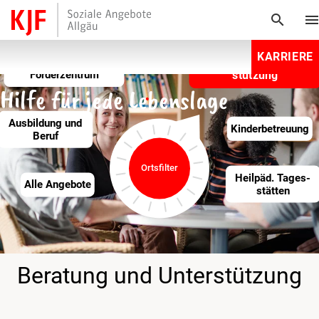
search
men
KARRIERE
Wohnen
Beratung und Unter­
Berufsschule und
Förderzentrum
stützung
Hilfe für jede Lebenslage
Ausbildung und
Kinder­betreuung
Beruf
Ortsfilter
Heilpäd­. Tages­
Alle Angebote
stätten
Beratung und Unter­stützung