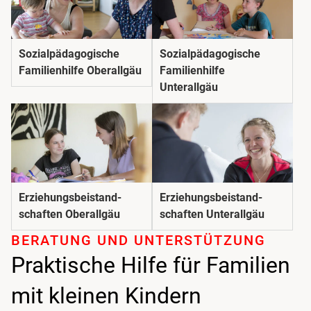
Sozial­pädago­gische
Sozial­pädago­gische
Familienhilfe Oberallgäu
Familienhilfe
Unterallgäu
Erziehungs­beistand­
Erziehungs­beistand­
schaften Oberallgäu
schaften Unterallgäu
BERATUNG UND UNTER­STÜTZUNG
Praktische Hilfe für Familien
mit kleinen Kindern