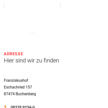
ADRESSE
Hier sind wir zu finden
Franziskushof
Eschachried 157
87474
Buchenberg
phone
08378 9234-0