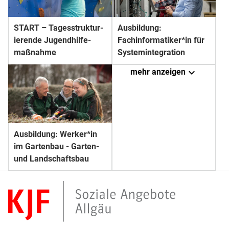
START – Tages­struktur­
Ausbildung:
ierende Jugend­hilfe­
Fachinformatiker*in für
maßnahme
Systemintegration
expand_more
mehr anzeigen
Ausbildung: Werker*in
im Gartenbau - Garten-
und Landschaftsbau