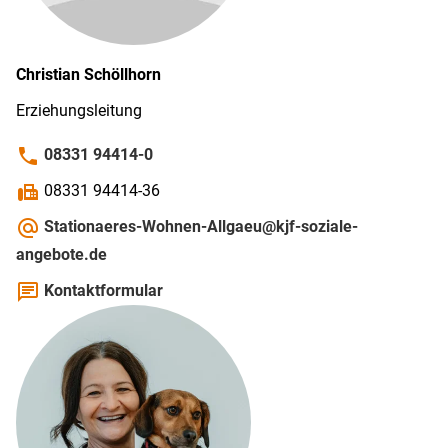
Christian
Schöllhorn
Erziehungsleitung
phone
08331 94414-0
fax
08331 94414-36
alternate_email
Stationaeres-Wohnen-Allgaeu@kjf-soziale-
angebote.de
chat
Kontaktformular