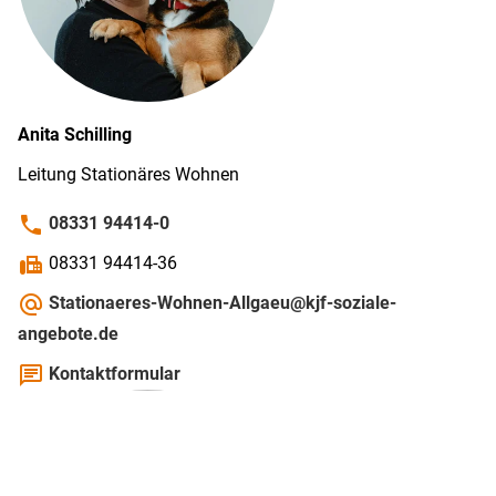
Anita
Schilling
Leitung Stationäres Wohnen
phone
08331 94414-0
fax
08331 94414-36
alternate_email
Stationaeres-Wohnen-Allgaeu@kjf-soziale-
angebote.de
chat
Kontaktformular