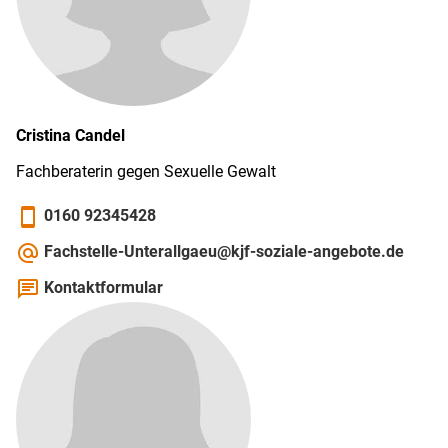
Cristina
Candel
Fachberaterin gegen Sexuelle Gewalt
smartphone
0160 92345428
alternate_email
Fachstelle-Unterallgaeu@kjf-soziale-angebote.de
chat
Kontaktformular