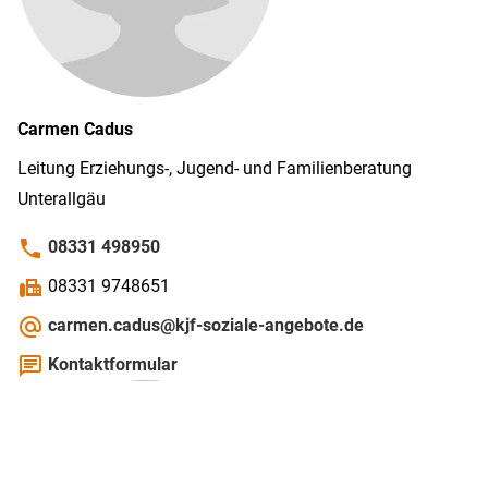
Carmen
Cadus
Leitung Erziehungs-, Jugend- und Familienberatung
Unterallgäu
phone
08331 498950
fax
08331 9748651
alternate_email
carmen.cadus@kjf-soziale-angebote.de
chat
Kontaktformular