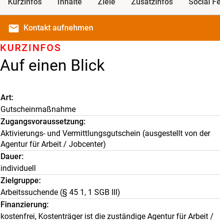
Kurzinfos
Inhalte
Ziele
Zusatzinfos
Social F
email
Kontakt
aufnehmen
KURZINFOS
Auf einen Blick
Art
Gutscheinmaßnahme
Zugangsvoraussetzung
Aktivierungs- und Vermittlungsgutschein (ausgestellt von der
Agentur für Arbeit / Jobcenter)
Dauer
individuell
Zielgruppe
Arbeitssuchende (§ 45 1, 1 SGB III)
Finanzierung
kostenfrei, Kostenträger ist die zuständige Agentur für Arbeit /