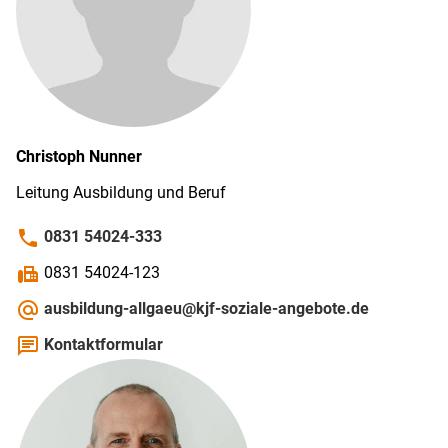
Christoph
Nunner
Leitung Ausbildung und Beruf
phone
0831 54024-333
fax
0831 54024-123
alternate_email
ausbildung-allgaeu@kjf-soziale-angebote.de
chat
Kontaktformular