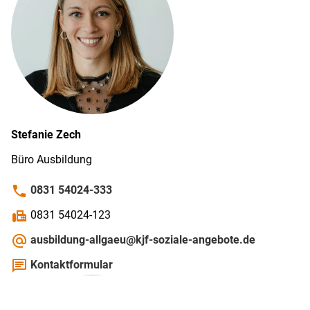
Stefanie
Zech
Büro Ausbildung
phone
0831 54024-333
fax
0831 54024-123
alternate_email
ausbildung-allgaeu@kjf-soziale-angebote.de
chat
Kontaktformular