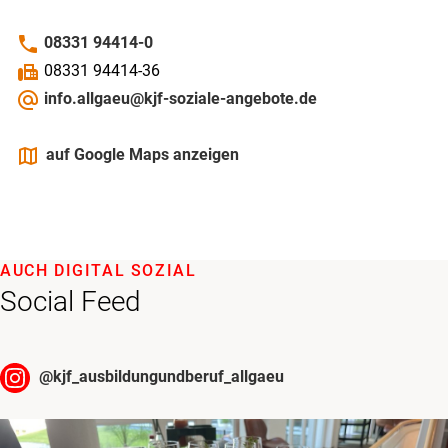
phone
08331 94414-0
fax
08331 94414-36
alternate_email
info.allgaeu@kjf-soziale-angebote.de
maps
auf Google Maps anzeigen
AUCH DIGITAL SOZIAL
Social Feed
@
kjf_ausbildungundberuf_allgaeu