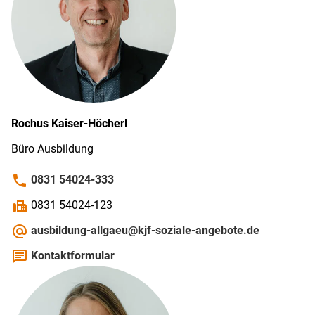
Rochus
Kaiser-Höcherl
Büro Ausbildung
phone
0831 54024-333
fax
0831 54024-123
alternate_email
ausbildung-allgaeu@kjf-soziale-angebote.de
chat
Kontaktformular