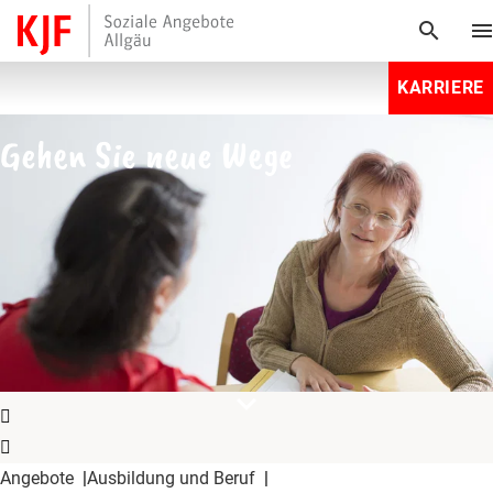
search
men
KARRIERE
Gehen Sie neue Wege
expand_more
Angebote
Ausbildung und Beruf