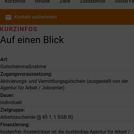
Kurzinfos
Inhalte
Ziele
Zusatzinfos
Social F
email
Kontakt
aufnehmen
KURZINFOS
Auf einen Blick
Art
Gutscheinmaßnahme
Zugangsvoraussetzung
Aktivierungs- und Vermittlungsgutschein (ausgestellt von der
Agentur für Arbeit / Jobcenter)
Dauer
individuell
Zielgruppe
Arbeitssuchende (§ 45 1, 1 SGB III)
Finanzierung
kostenfrei, Kostenträger ist die zuständige Agentur für Arbeit /