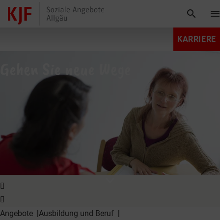
search
men
KARRIERE
Gehen Sie neue Wege
expand_more
Angebote
Ausbildung und Beruf