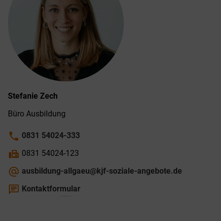
Stefanie
Zech
Büro Ausbildung
phone
0831 54024-333
fax
0831 54024-123
alternate_email
ausbildung-allgaeu@kjf-soziale-angebote.de
chat
Kontaktformular