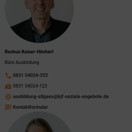
Rochus
Kaiser-Höcherl
Büro Ausbildung
phone
0831 54024-333
fax
0831 54024-123
alternate_email
ausbildung-allgaeu@kjf-soziale-angebote.de
chat
Kontaktformular