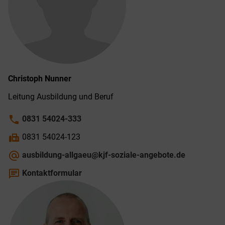
Christoph
Nunner
Leitung Ausbildung und Beruf
phone
0831 54024-333
fax
0831 54024-123
alternate_email
ausbildung-allgaeu@kjf-soziale-angebote.de
chat
Kontaktformular