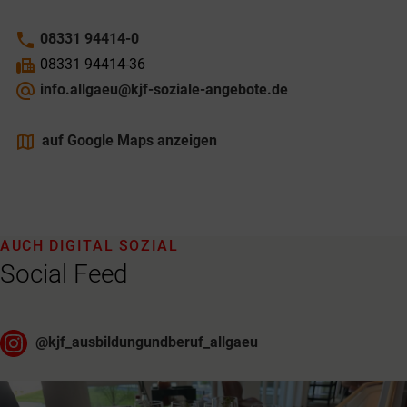
phone
08331 94414-0
fax
08331 94414-36
alternate_email
info.allgaeu@kjf-soziale-angebote.de
maps
auf Google Maps anzeigen
AUCH DIGITAL SOZIAL
Social Feed
@
kjf_ausbildungundberuf_allgaeu