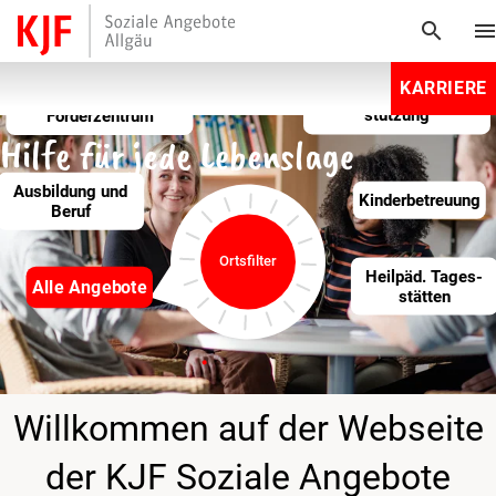
search
men
KARRIERE
Wohnen
Beratung und Unter­
Berufsschule und
Förderzentrum
stützung
Hilfe für jede Lebenslage
Ausbildung und
Kinder­betreuung
Beruf
Ortsfilter
Heilpäd­. Tages­
Alle Angebote
stätten
Willkommen auf der Webseite
der KJF Soziale Angebote