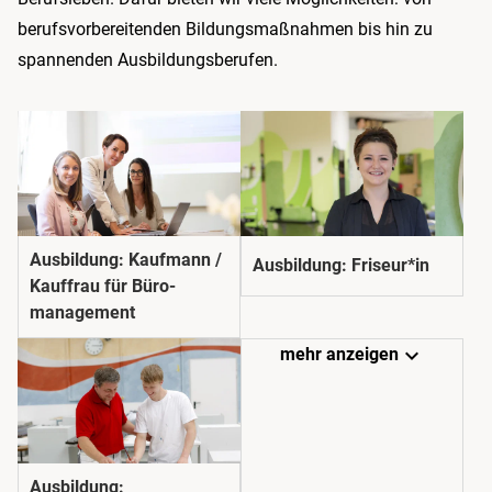
berufs­vorbereitenden Bildungs­maßnahmen bis hin zu
spannenden Ausbildungs­berufen.
Ausbildung: Kaufmann /
Ausbildung: Friseur*in
Kauffrau für Büro­­
management
expand_more
mehr anzeigen
Ausbildung: