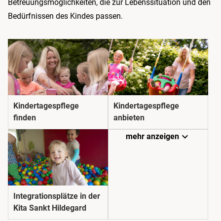
Betreuungsmöglichkeiten, die zur Lebenssituation und den
Bedürfnissen des Kindes passen.
Kindertagespflege
Kindertagespflege
finden
anbieten
expand_more
mehr anzeigen
Integrationsplätze in der
Kita Sankt Hildegard