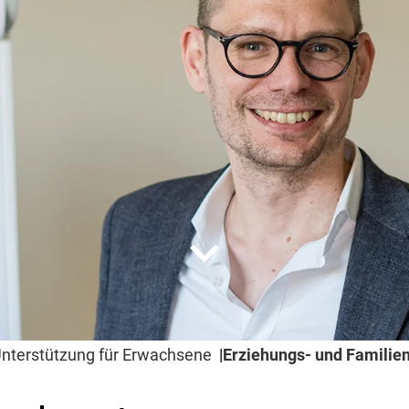
expand_more
nterstützung für Erwachsene
Erziehungs- und Familie