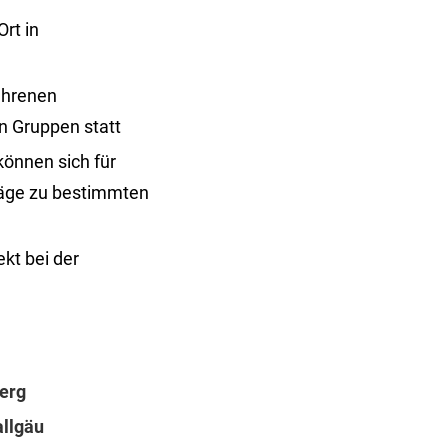
rt in
fahrenen
in Gruppen statt
können sich für
räge zu bestimmten
kt bei der
erg
llgäu