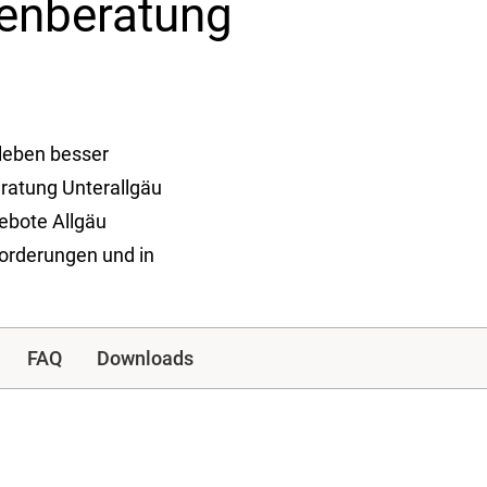
ienberatung
nleben besser
eratung Unterallgäu
ebote Allgäu
sforderungen und in
FAQ
Downloads