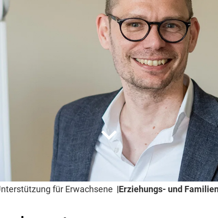
expand_more
nterstützung für Erwachsene
Erziehungs- und Familie