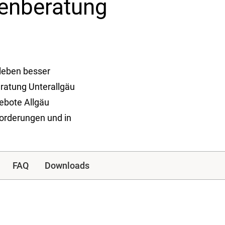
ienberatung
nleben besser
eratung Unterallgäu
ebote Allgäu
sforderungen und in
FAQ
Downloads