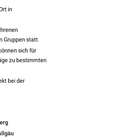
rt in
fahrenen
in Gruppen statt
können sich für
räge zu bestimmten
kt bei der
erg
llgäu