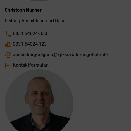
Christoph
Nunner
Leitung Ausbildung und Beruf
phone
0831 54024-333
fax
0831 54024-123
alternate_email
ausbildung-allgaeu@kjf-soziale-angebote.de
chat
Kontaktformular