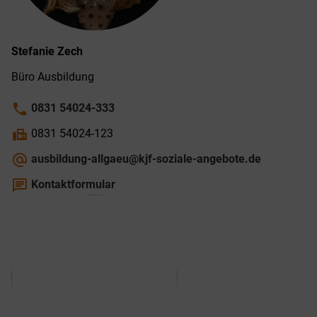
Stefanie
Zech
Büro Ausbildung
phone
0831 54024-333
fax
0831 54024-123
alternate_email
ausbildung-allgaeu@kjf-soziale-angebote.de
chat
Kontaktformular