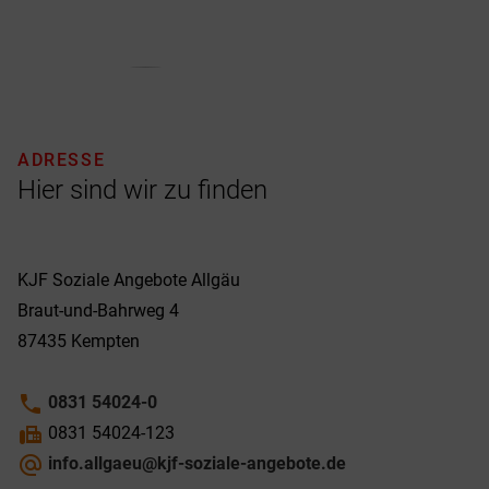
ADRESSE
Hier sind wir zu finden
KJF Soziale Angebote Allgäu
Braut-und-Bahrweg 4
87435
Kempten
phone
0831 54024-0
fax
0831 54024-123
alternate_email
info.allgaeu@kjf-soziale-angebote.de