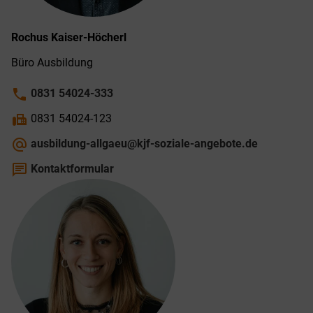
Rochus
Kaiser-Höcherl
Büro Ausbildung
phone
0831 54024-333
fax
0831 54024-123
alternate_email
ausbildung-allgaeu@kjf-soziale-angebote.de
chat
Kontaktformular