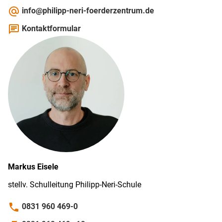
alternate_email
info@philipp-neri-foerderzentrum.de
chat
Kontaktformular
Markus
Eisele
stellv. Schul­leitung Philipp-­Neri-­Schule
phone
0831 960 469-0