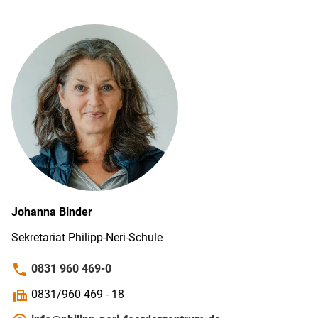
Johanna
Binder
Sekretariat Philipp-Neri-Schule
phone
0831 960 469-0
fax
0831/960 469 - 18