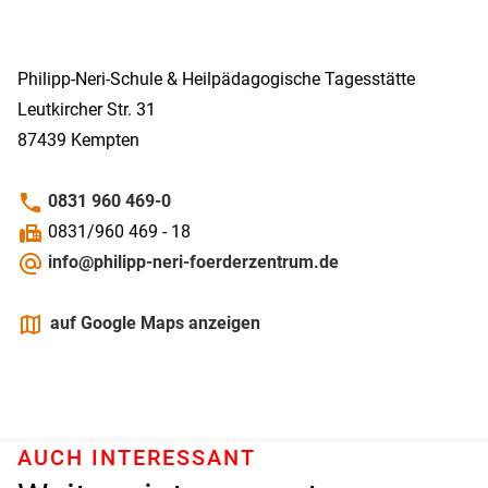
Philipp-­Neri-­Schule & Heilpädagogische Tagesstätte
Leutkircher Str. 31
87439
Kempten
phone
0831 960 469-0
fax
0831/960 469 - 18
alternate_email
info@philipp-neri-foerderzentrum.de
maps
auf Google Maps anzeigen
AUCH INTERESSANT