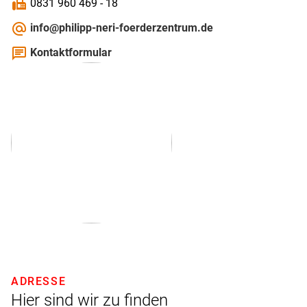
fax
0831 960 469 - 18
alternate_email
info@philipp-neri-foerderzentrum.de
chat
Kontaktformular
ADRESSE
Hier sind wir zu finden