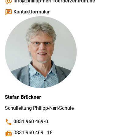
alternate_email
info@philipp-neri-foerderzentrum.de
chat
Kontaktformular
Stefan
Brückner
Schulleitung Philipp-Neri-Schule
phone
0831 960 469-0
fax
0831 960 469 - 18