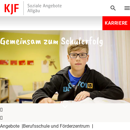
search
men
KARRIERE
Gemeinsam zum Schulerfolg
expand_more
Angebote
Berufsschule und Förderzentrum