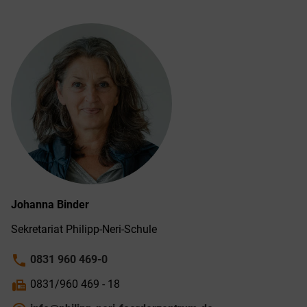
Johanna
Binder
Sekretariat Philipp-Neri-Schule
phone
0831 960 469-0
fax
0831/960 469 - 18