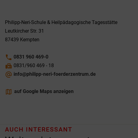
Philipp-­Neri-­Schule & Heilpädagogische Tagesstätte
Leutkircher Str. 31
87439
Kempten
phone
0831 960 469-0
fax
0831/960 469 - 18
alternate_email
info@philipp-neri-foerderzentrum.de
maps
auf Google Maps anzeigen
AUCH INTERESSANT