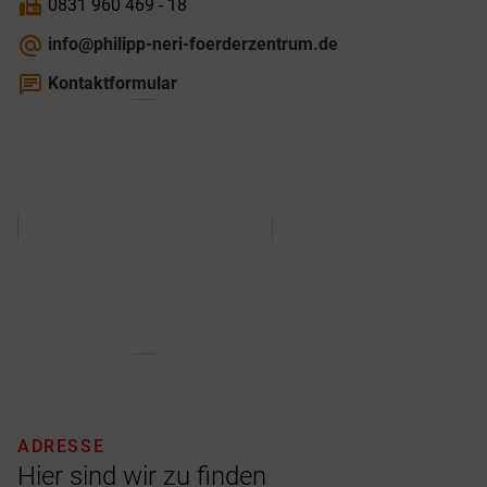
fax
0831 960 469 - 18
alternate_email
info@philipp-neri-foerderzentrum.de
chat
Kontaktformular
ADRESSE
Hier sind wir zu finden