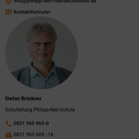
alternate_email
info@philipp-neri-foerderzentrum.de
chat
Kontaktformular
Stefan
Brückner
Schulleitung Philipp-Neri-Schule
phone
0831 960 469-0
fax
0831 960 469 - 18