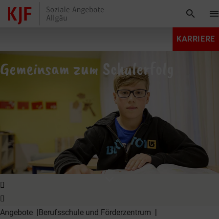
search
men
KARRIERE
Gemeinsam zum Schulerfolg
expand_more
Angebote
Berufsschule und Förderzentrum