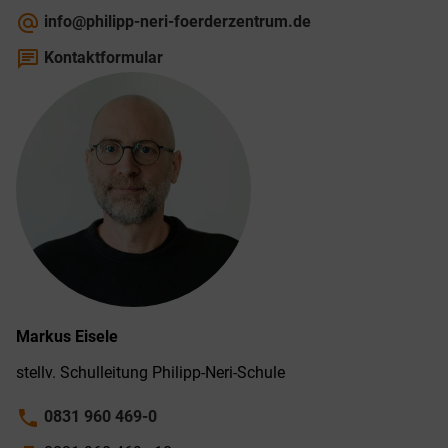
alternate_email
info@philipp-neri-foerderzentrum.de
chat
Kontaktformular
Markus
Eisele
stellv. Schul­leitung Philipp-­Neri-­Schule
phone
0831 960 469-0