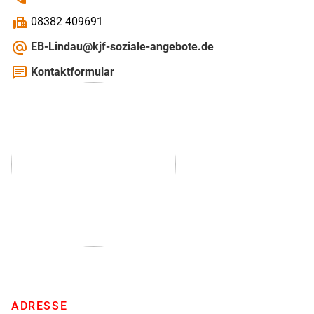
fax
08382 409691
alternate_email
EB-Lindau@kjf-soziale-angebote.de
chat
Kontaktformular
ADRESSE