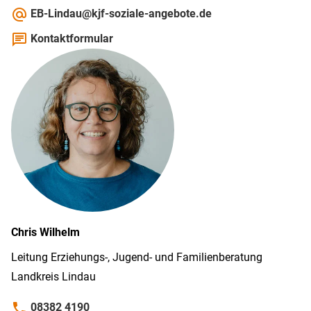
alternate_email
EB-Lindau@kjf-soziale-angebote.de
chat
Kontaktformular
Chris
Wilhelm
Leitung Erziehungs-, Jugend- und Familienberatung
Landkreis Lindau
phone
08382 4190