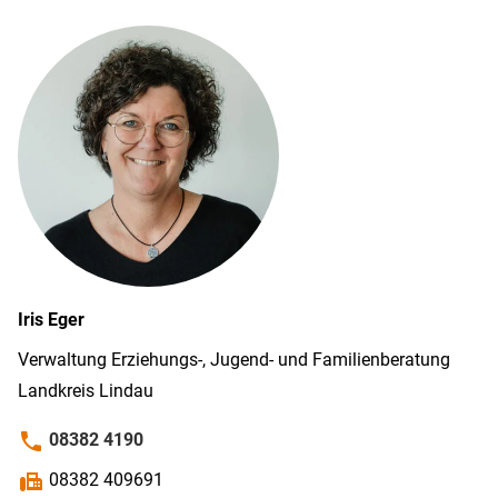
Iris
Eger
Verwaltung Erziehungs-, Jugend- und Familien­beratung
Land­kreis Lindau
phone
08382 4190
fax
08382 409691