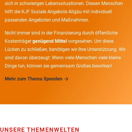
sich in schwierigen Lebenssituationen. Diesen Menschen
hilft die KJF Soziale Angebote Allgäu mit individuell
passenden Angeboten und Maßnahmen.
Nicht immer sind in der Finanzierung durch öffentliche
Kostenträger
genügend Mittel
vorgesehen. Um diese
Lücken zu schließen, benötigen wir Ihre Unterstützung. Wir
sind davon überzeugt: Wenn viele Menschen viele kleine
Dinge tun, können sie gemeinsam Großes bewirken!
Mehr zum Thema Spenden
UNSERE THEMENWELTEN