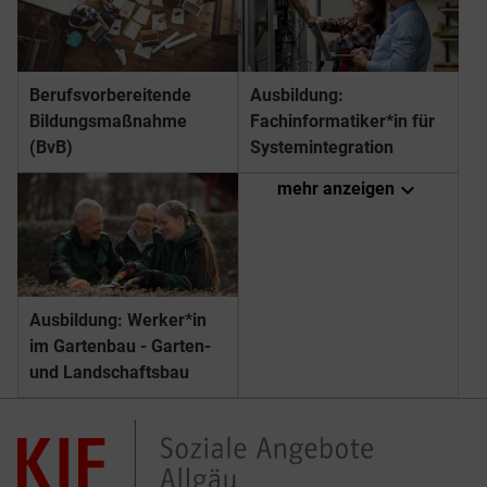
Berufs­­vorbereitende
Ausbildung:
Bildungs­­maßnahme
Fachinformatiker*in für
(BvB)
Systemintegration
expand_more
mehr anzeigen
Ausbildung: Werker*in
im Gartenbau - Garten-
und Landschaftsbau