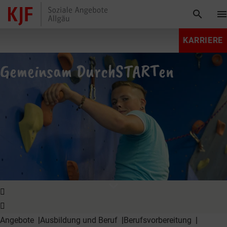
search
men
KARRIERE
Gemeinsam DurchSTARTen
expand_more
Angebote
Ausbildung und Beruf
Berufs­vorbereitung