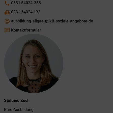
phone
0831 54024-333
fax
0831 54024-123
alternate_email
ausbildung-allgaeu@kjf-soziale-angebote.de
chat
Kontaktformular
Stefanie
Zech
Büro Ausbildung