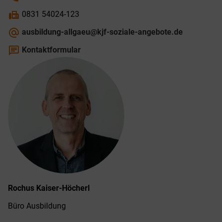
fax
0831 54024-123
alternate_email
ausbildung-allgaeu@kjf-soziale-angebote.de
chat
Kontaktformular
Rochus
Kaiser-Höcherl
Büro Ausbildung