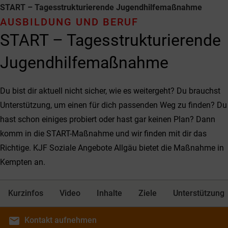
START – Tages­struktur­ierende Jugend­hilfe­maßnahme
AUSBILDUNG UND BERUF
START – Tages­struktur­ierende
Jugend­hilfe­maßnahme
Du bist dir aktuell nicht sicher, wie es weitergeht? Du brauchst
Unterstützung, um einen für dich passenden Weg zu finden? Du
hast schon einiges probiert oder hast gar keinen Plan? Dann
komm in die START-Maßnahme und wir finden mit dir das
Richtige. KJF Soziale Angebote Allgäu bietet die Maßnahme in
Kempten an.
Kurzinfos
Video
Inhalte
Ziele
Unterstützung
email
Kontakt
aufnehmen