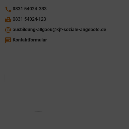
phone
0831 54024-333
fax
0831 54024-123
alternate_email
ausbildung-allgaeu@kjf-soziale-angebote.de
chat
Kontaktformular