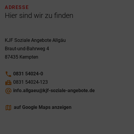
ADRESSE
Hier sind wir zu finden
KJF Soziale Angebote Allgäu
Braut-und-Bahrweg 4
87435
Kempten
phone
0831 54024-0
fax
0831 54024-123
alternate_email
info.allgaeu@kjf-soziale-angebote.de
maps
auf Google Maps anzeigen