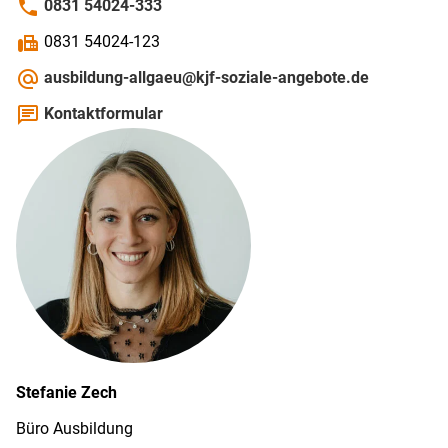
phone
0831 54024-333
fax
0831 54024-123
alternate_email
ausbildung-allgaeu@kjf-soziale-angebote.de
chat
Kontaktformular
Stefanie
Zech
Büro Ausbildung