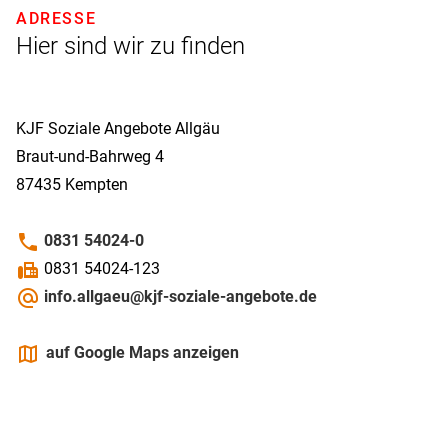
ADRESSE
Hier sind wir zu finden
KJF Soziale Angebote Allgäu
Braut-und-Bahrweg 4
87435
Kempten
phone
0831 54024-0
fax
0831 54024-123
alternate_email
info.allgaeu@kjf-soziale-angebote.de
maps
auf Google Maps anzeigen