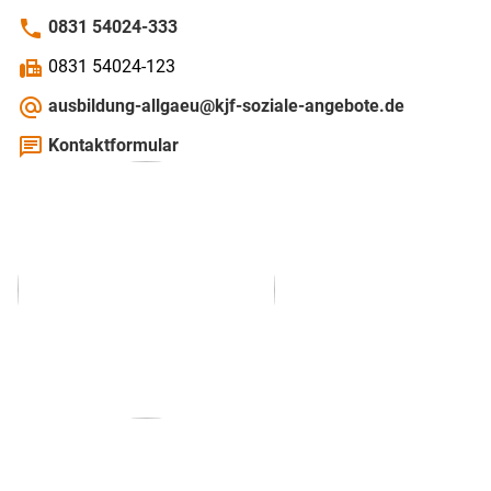
phone
0831 54024-333
fax
0831 54024-123
alternate_email
ausbildung-allgaeu@kjf-soziale-angebote.de
chat
Kontaktformular