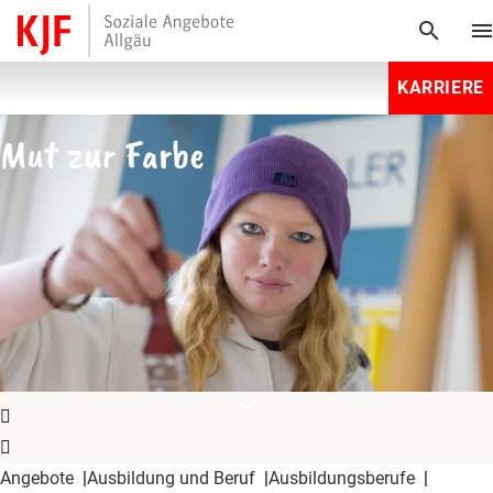
search
men
KARRIERE
Mut zur Farbe
expand_more
Angebote
Ausbildung und Beruf
Ausbildungsberufe