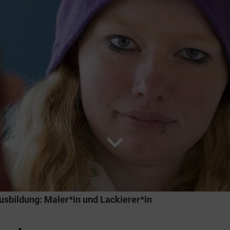
expand_more
usbildung: Maler*in und Lackierer*in