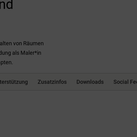
und
stalten von Räumen
dung als Maler*in
mpten.
terstützung
Zusatzinfos
Downloads
Social Fe