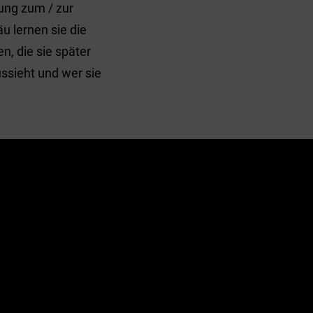
ung zum / zur
u lernen sie die
, die sie später
ussieht und wer sie