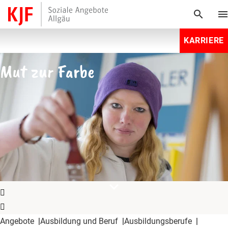
search
men
KARRIERE
Mut zur Farbe
expand_more
Angebote
Ausbildung und Beruf
Ausbildungsberufe