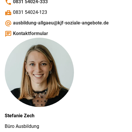
phone
0831 54024-333
fax
0831 54024-123
alternate_email
ausbildung-allgaeu@kjf-soziale-angebote.de
chat
Kontaktformular
Stefanie
Zech
Büro Ausbildung