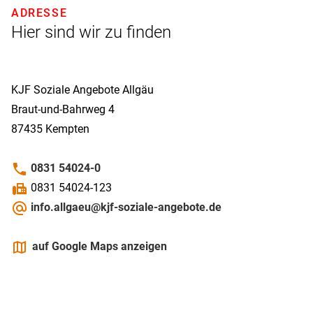
ADRESSE
Hier sind wir zu finden
KJF Soziale Angebote Allgäu
Braut-und-Bahrweg 4
87435
Kempten
phone
0831 54024-0
fax
0831 54024-123
alternate_email
info.allgaeu@kjf-soziale-angebote.de
maps
auf Google Maps anzeigen