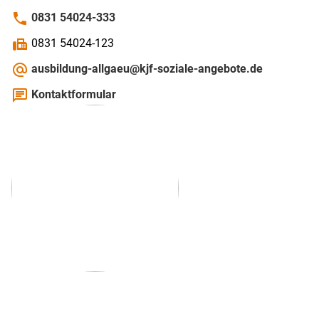
phone
0831 54024-333
fax
0831 54024-123
alternate_email
ausbildung-allgaeu@kjf-soziale-angebote.de
chat
Kontaktformular