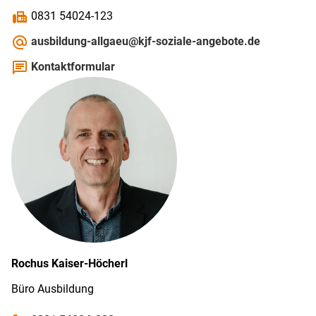
fax
0831 54024-123
alternate_email
ausbildung-allgaeu@kjf-soziale-angebote.de
chat
Kontaktformular
Rochus
Kaiser-Höcherl
Büro Ausbildung