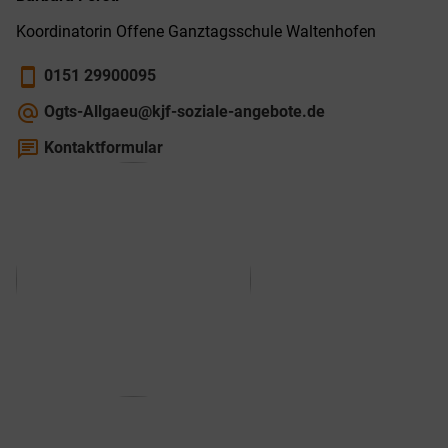
Koordinatorin Offene Ganz­tags­schule Walten­hofen
smartphone
0151 29900095
alternate_email
Ogts-Allgaeu@kjf-soziale-angebote.de
chat
Kontaktformular