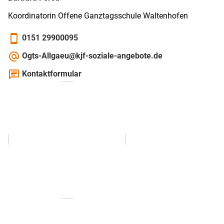
Koordinatorin Offene Ganz­tags­schule Walten­hofen
smartphone
0151 29900095
alternate_email
Ogts-Allgaeu@kjf-soziale-angebote.de
chat
Kontaktformular