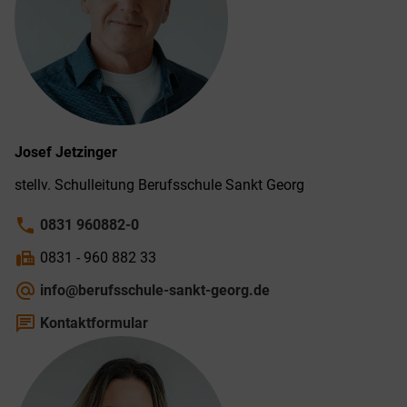
Josef
Jetzinger
stellv. Schul­leitung Berufs­schule Sankt Georg
phone
0831 960882-0
fax
0831 - 960 882 33
alternate_email
info@berufsschule-sankt-georg.de
chat
Kontaktformular