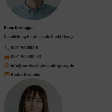
Klaus
Bernegger
Schulleitung Berufsschule Sankt Georg
phone
0831 960882-0
fax
0831 960 882 33
alternate_email
info@berufsschule-sankt-georg.de
chat
Kontaktformular