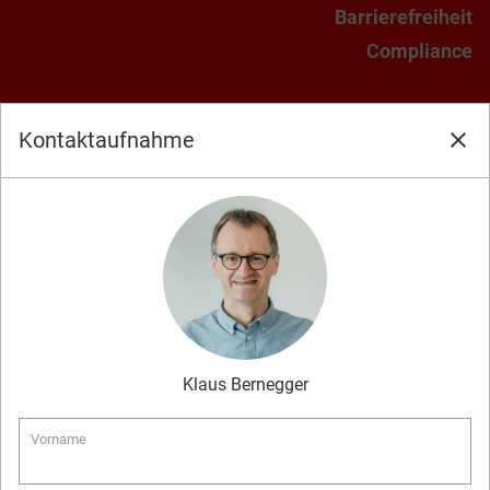
Barrierefreiheit
Compliance
Kontaktaufnahme
close
Klaus
Bernegger
Vorname