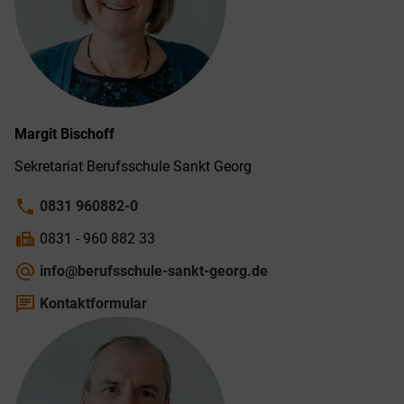
Margit
Bischoff
Sekretariat Berufs­schule Sankt Georg
phone
0831 960882-0
fax
0831 - 960 882 33
alternate_email
info@berufsschule-sankt-georg.de
chat
Kontaktformular