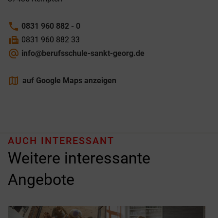
phone
0831 960 882 - 0
fax
0831 960 882 33
alternate_email
info@berufsschule-sankt-georg.de
maps
auf Google Maps anzeigen
AUCH INTERESSANT
Weitere interessante
Angebote