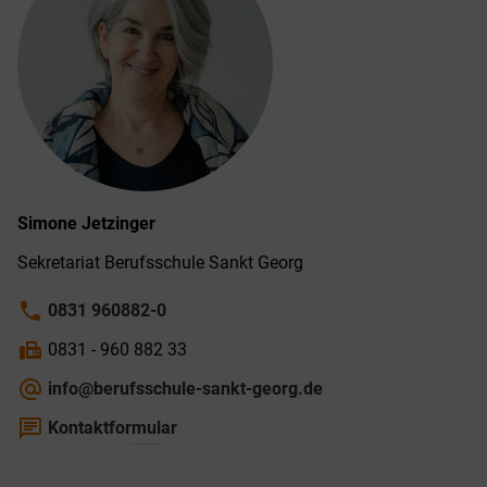
Simone
Jetzinger
Sekretariat Berufs­schule Sankt Georg
phone
0831 960882-0
fax
0831 - 960 882 33
alternate_email
info@berufsschule-sankt-georg.de
chat
Kontaktformular