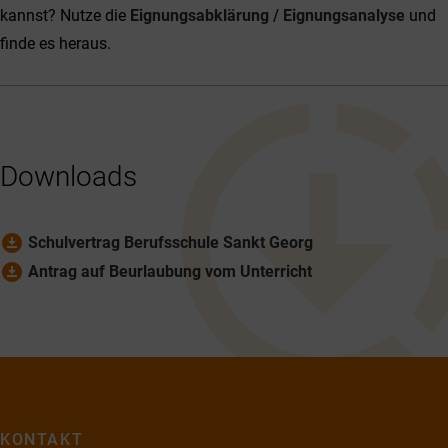
kannst? Nutze die
Eignungsabklärung / Eignungsanalyse
und
finde es heraus.
Downloads
download_for_offline
Schulvertrag Berufsschule Sankt Georg
download_for_offline
Antrag auf Beurlaubung vom Unterricht
KONTAKT