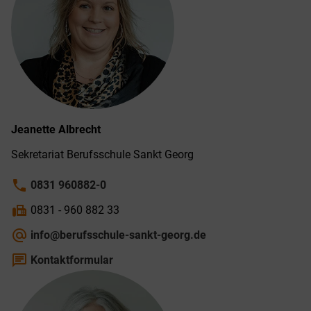
Jeanette
Albrecht
Sekretariat Berufs­schule Sankt Georg
phone
0831 960882-0
fax
0831 - 960 882 33
alternate_email
info@berufsschule-sankt-georg.de
chat
Kontaktformular