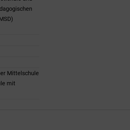
ädagogischen
(MSD)
r Mittelschule
le mit