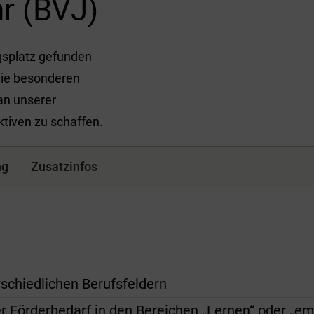
r (BVJ)
gsplatz gefunden
 die besonderen
an unserer
ktiven zu schaffen.
ng
Zusatzinfos
schiedlichen Berufsfeldern
 Förderbedarf in den Bereichen „Lernen“ oder „em