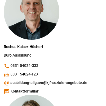
Rochus
Kaiser-Höcherl
Büro Ausbildung
phone
0831 54024-333
fax
0831 54024-123
alternate_email
ausbildung-allgaeu@kjf-soziale-angebote.de
chat
Kontaktformular