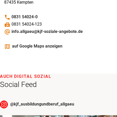
87435
Kempten
phone
0831 54024-0
fax
0831 54024-123
alternate_email
info.allgaeu@kjf-soziale-angebote.de
maps
auf Google Maps anzeigen
AUCH DIGITAL SOZIAL
Social Feed
@
kjf_ausbildungundberuf_allgaeu