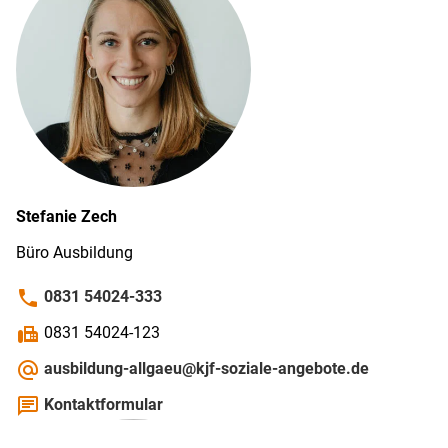
Stefanie
Zech
Büro Ausbildung
phone
0831 54024-333
fax
0831 54024-123
alternate_email
ausbildung-allgaeu@kjf-soziale-angebote.de
chat
Kontaktformular