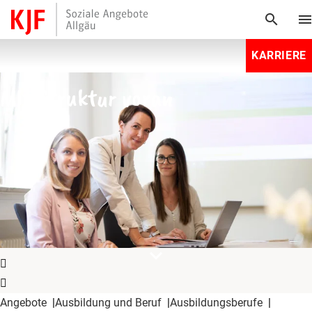
search
men
KARRIERE
Mit Struktur voran
expand_more
Angebote
Ausbildung und Beruf
Ausbildungsberufe