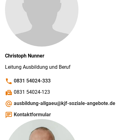
Christoph
Nunner
Leitung Ausbildung und Beruf
phone
0831 54024-333
fax
0831 54024-123
alternate_email
ausbildung-allgaeu@kjf-soziale-angebote.de
chat
Kontaktformular