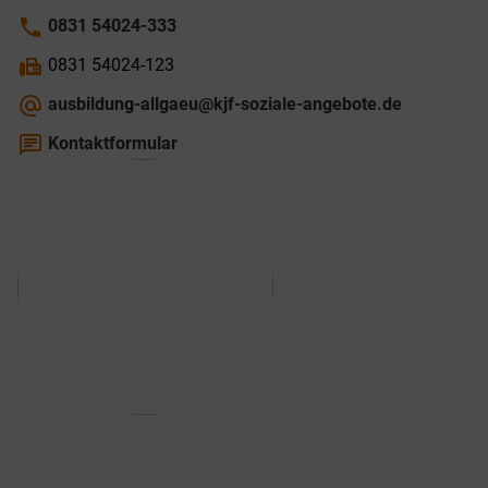
phone
0831 54024-333
fax
0831 54024-123
alternate_email
ausbildung-allgaeu@kjf-soziale-angebote.de
chat
Kontaktformular