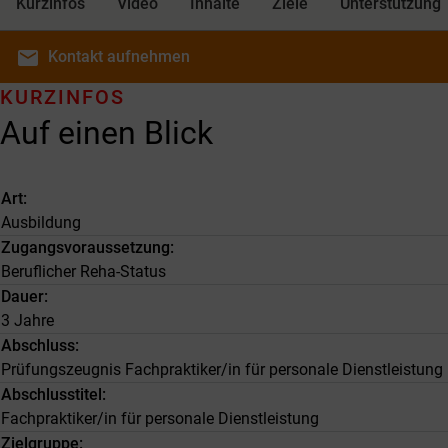
Kurzinfos
Video
Inhalte
Ziele
Unterstützung
email
Kontakt
aufnehmen
KURZINFOS
Auf einen Blick
Art
Ausbildung
Zugangsvoraussetzung
Beruflicher Reha-Status
Dauer
3 Jahre
Abschluss
Prüfungszeugnis Fachpraktiker/in für personale Dienstleistung
Abschlusstitel
Fachpraktiker/in für personale Dienstleistung
Zielgruppe