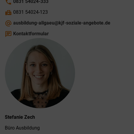
phone
0831 54024-333
fax
0831 54024-123
alternate_email
ausbildung-allgaeu@kjf-soziale-angebote.de
chat
Kontaktformular
Stefanie
Zech
Büro Ausbildung