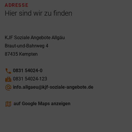
ADRESSE
Hier sind wir zu finden
KJF Soziale Angebote Allgäu
Braut-und-Bahrweg 4
87435
Kempten
phone
0831 54024-0
fax
0831 54024-123
alternate_email
info.allgaeu@kjf-soziale-angebote.de
maps
auf Google Maps anzeigen