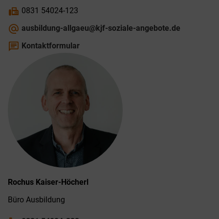
fax
0831 54024-123
alternate_email
ausbildung-allgaeu@kjf-soziale-angebote.de
chat
Kontaktformular
Rochus
Kaiser-Höcherl
Büro Ausbildung