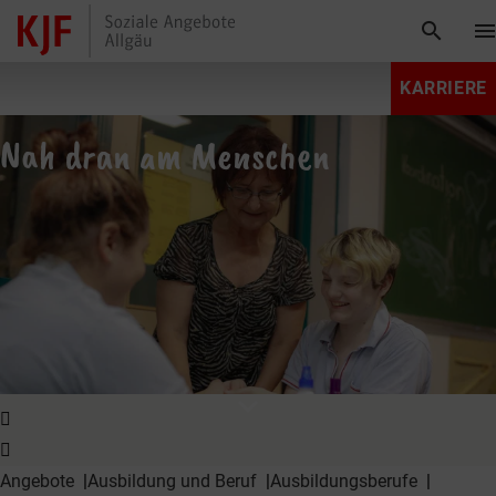
search
men
KARRIERE
Nah dran am Menschen
expand_more
Angebote
Ausbildung und Beruf
Ausbildungsberufe