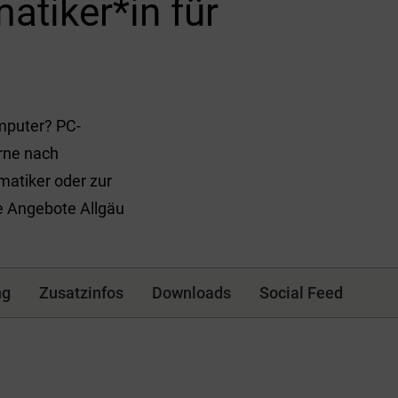
atiker*in für
mputer? PC-
rne nach
atiker oder zur
le Angebote Allgäu
ng
Zusatzinfos
Downloads
Social Feed