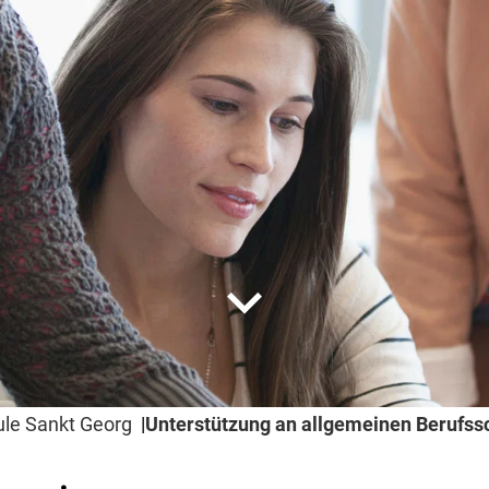
expand_more
ule Sankt Georg
Unterstützung an allgemeinen Berufss