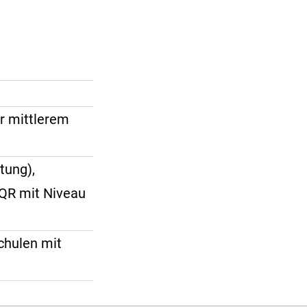
er mittlerem
tung),
EQR mit Niveau
chulen mit