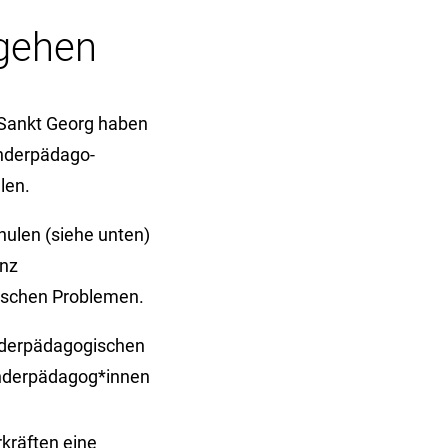
gehen
 Sankt Georg haben
nder­pädago­
len.
hulen (siehe unten)
anz
lischen Problemen.
onderpädagogischen
onderpädagog*innen
kräften eine