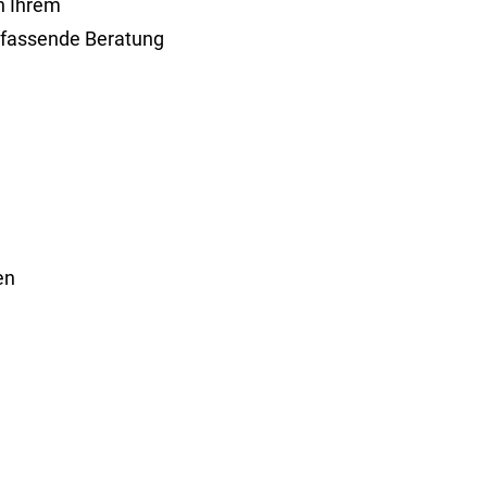
n Ihrem
umfassende Beratung
ten
g