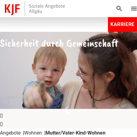
search
men
KARRIERE
Sicherheit durch Gemeinschaft
expand_more
Angebote
Wohnen
Mutter/Vater-Kind-Wohnen