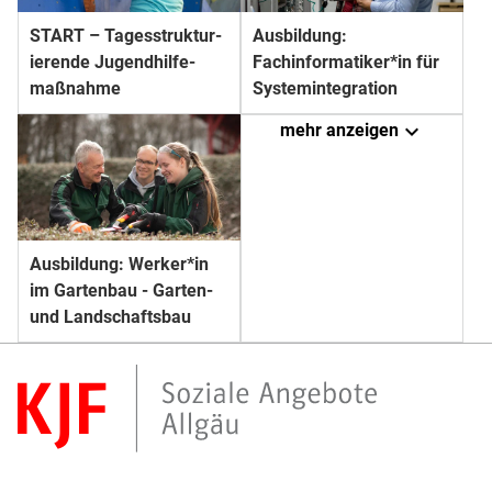
START – Tages­struktur­
Ausbildung:
ierende Jugend­hilfe­
Fachinformatiker*in für
maßnahme
Systemintegration
expand_more
mehr anzeigen
Ausbildung: Werker*in
im Gartenbau - Garten-
und Landschaftsbau