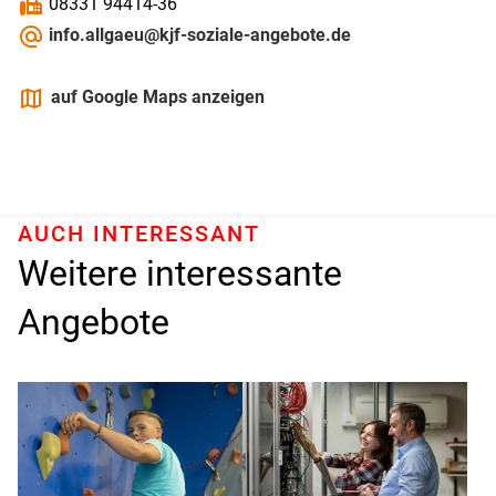
fax
08331 94414-36
alternate_email
info.allgaeu@kjf-soziale-angebote.de
maps
auf Google Maps anzeigen
AUCH INTERESSANT
Weitere interessante
Angebote