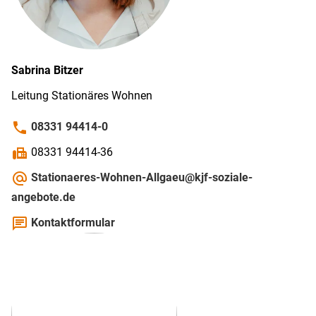
Sabrina
Bitzer
Leitung Stationäres Wohnen
phone
08331 94414-0
fax
08331 94414-36
alternate_email
Stationaeres-Wohnen-Allgaeu@kjf-soziale-
angebote.de
chat
Kontaktformular