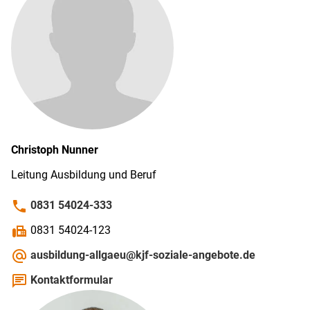
Christoph
Nunner
Leitung Ausbildung und Beruf
phone
0831 54024-333
fax
0831 54024-123
alternate_email
ausbildung-allgaeu@kjf-soziale-angebote.de
chat
Kontaktformular