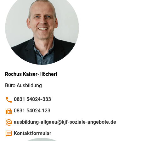
Rochus
Kaiser-Höcherl
Büro Ausbildung
phone
0831 54024-333
fax
0831 54024-123
alternate_email
ausbildung-allgaeu@kjf-soziale-angebote.de
chat
Kontaktformular