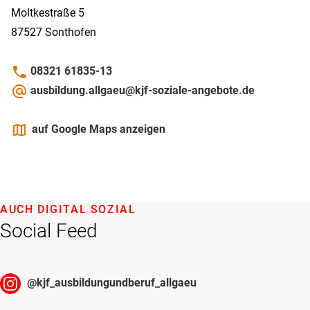
Moltkestraße 5
87527
Sonthofen
phone
08321 61835-13
alternate_email
ausbildung.allgaeu@kjf-soziale-angebote.de
maps
auf Google Maps anzeigen
AUCH DIGITAL SOZIAL
Social Feed
@
kjf_ausbildungundberuf_allgaeu