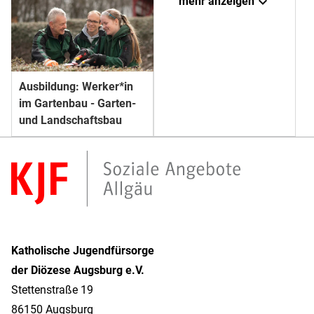
expand_more
mehr anzeigen
Ausbildung: Werker*in
im Gartenbau - Garten-
und Landschaftsbau
Katholische Jugendfürsorge
der Diözese Augsburg e.V.
Stettenstraße 19
86150 Augsburg