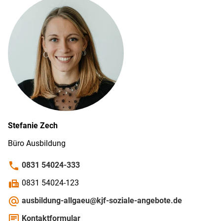
Stefanie
Zech
Büro Ausbildung
phone
0831 54024-333
fax
0831 54024-123
alternate_email
ausbildung-allgaeu@kjf-soziale-angebote.de
chat
Kontaktformular