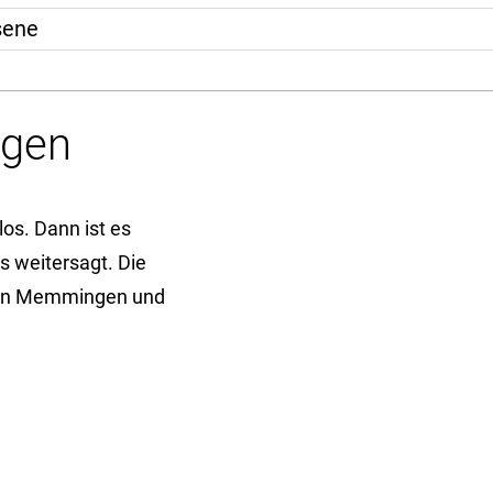
sene
rgen
os. Dann ist es
s weitersagt. Die
u in Memmingen und