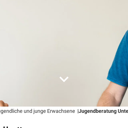
expand_more
ugendliche und junge Erwachsene
Jugendberatung Unte