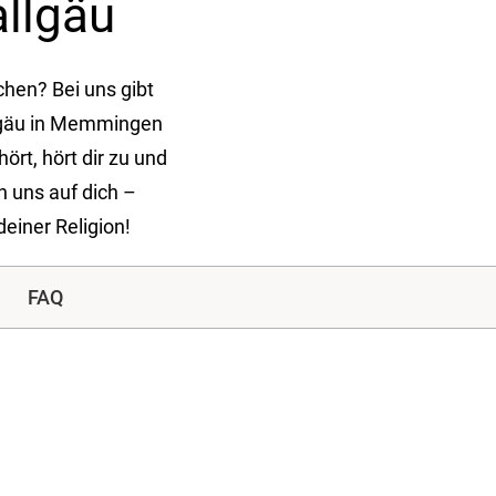
llgäu
hen? Bei uns gibt
lgäu in Memmingen
rt, hört dir zu und
 uns auf dich –
einer Religion!
FAQ