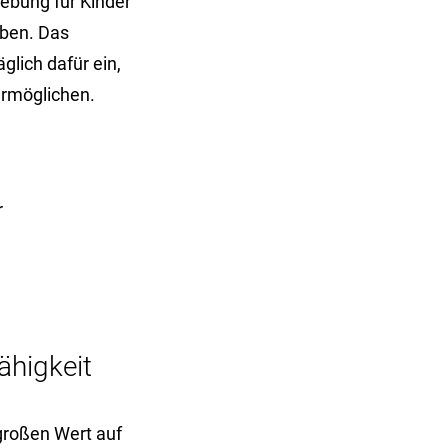
ebung für Kinder
aben. Das
lich dafür ein,
ermöglichen.
r
higkeit
 großen Wert auf