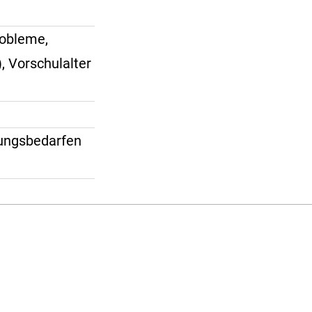
robleme,
, Vorschulalter
lungsbedarfen