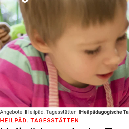
Angebote
Heilpäd­. Tages­stätten
Heil­päda­gogische Ta
HEILPÄD­. TAGES­STÄTTEN