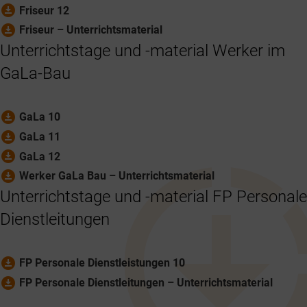
download_for_offline
Friseur 12
download_for_offline
Friseur – Unterrichtsmaterial
Unterrichtstage und -material Werker im
GaLa-Bau
download_for_offline
GaLa 10
download_for_offline
GaLa 11
download_for_offline
GaLa 12
download_for_offline
Werker GaLa Bau – Unterrichtsmaterial
Unterrichtstage und -material FP Personale
Dienstleitungen
download_for_offline
FP Personale Dienstleistungen 10
download_for_offline
FP Personale Dienstleitungen – Unterrichtsmaterial