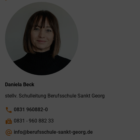
Daniela
Beck
stellv. Schul­leitung Berufs­schule Sankt Georg
phone
0831 960882-0
fax
0831 - 960 882 33
alternate_email
info@berufsschule-sankt-georg.de