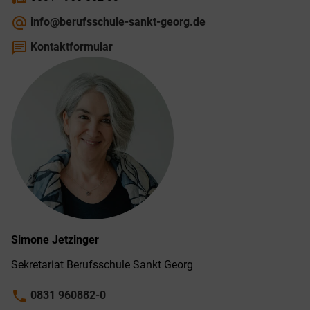
alternate_email
info@berufsschule-sankt-georg.de
chat
Kontaktformular
Simone
Jetzinger
Sekretariat Berufs­schule Sankt Georg
phone
0831 960882-0