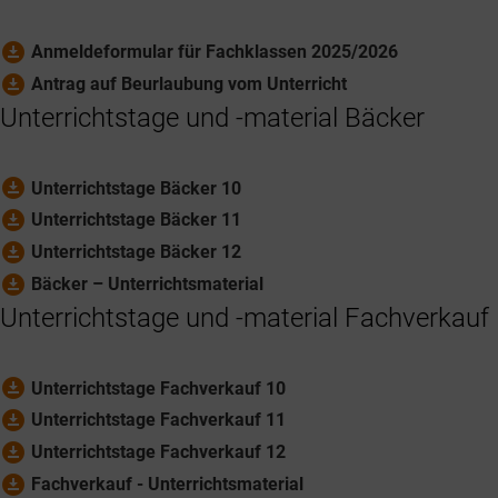
download_for_offline
Anmeldeformular für Fachklassen 2025/2026
download_for_offline
Antrag auf Beurlaubung vom Unterricht
Unterrichtstage und -material Bäcker
download_for_offline
Unterrichtstage Bäcker 10
download_for_offline
Unterrichtstage Bäcker 11
download_for_offline
Unterrichtstage Bäcker 12
download_for_offline
Bäcker – Unterrichtsmaterial
Unterrichtstage und -material Fachverkauf
download_for_offline
Unterrichtstage Fachverkauf 10
download_for_offline
Unterrichtstage Fachverkauf 11
download_for_offline
Unterrichtstage Fachverkauf 12
download_for_offline
Fachverkauf - Unterrichtsmaterial