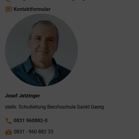
chat
Kontaktformular
Josef
Jetzinger
stellv. Schul­leitung Berufs­schule Sankt Georg
phone
0831 960882-0
fax
0831 - 960 882 33