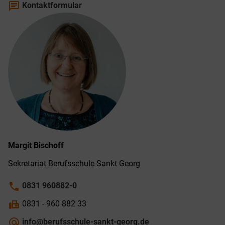
chat
Kontaktformular
Margit
Bischoff
Sekretariat Berufs­schule Sankt Georg
phone
0831 960882-0
fax
0831 - 960 882 33
alternate_email
info@berufsschule-sankt-georg.de