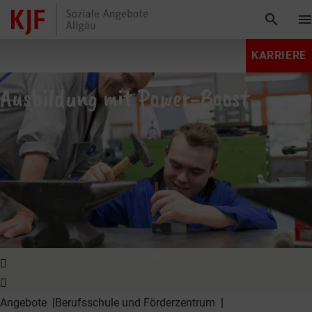
search
men
KARRIERE
Ausbildung mit Power-Boost
expand_more
Angebote
Berufsschule und Förderzentrum