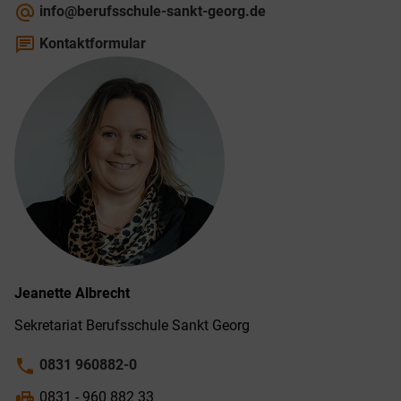
alternate_email
info@berufsschule-sankt-georg.de
chat
Kontaktformular
Jeanette
Albrecht
Sekretariat Berufs­schule Sankt Georg
phone
0831 960882-0
fax
0831 - 960 882 33