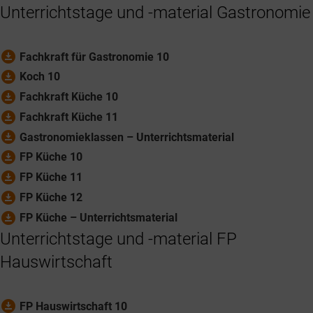
Unterrichtstage und -material Gastronomie
download_for_offline
Fachkraft für Gastronomie 10
download_for_offline
Koch 10
download_for_offline
Fachkraft Küche 10
download_for_offline
Fachkraft Küche 11
download_for_offline
Gastronomieklassen – Unterrichtsmaterial
download_for_offline
FP Küche 10
download_for_offline
FP Küche 11
download_for_offline
FP Küche 12
download_for_offline
FP Küche – Unterrichtsmaterial
Unterrichtstage und -material FP
Hauswirtschaft
download_for_offline
FP Hauswirtschaft 10