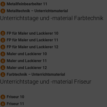
download_for_offline
Metallfeinbearbeiter 11
download_for_offline
Metalltechnik – Unterrichtsmaterial
Unterrichtstage und -material Farbtechnik
download_for_offline
FP für Maler und Lackierer 10
download_for_offline
FP für Maler und Lackierer 11
download_for_offline
FP für Maler und Lackierer 12
download_for_offline
Maler und Lackierer 10
download_for_offline
Maler und Lackierer 11
download_for_offline
Maler und Lackierer 12
download_for_offline
Farbtechnik – Unterrichtsmaterial
Unterrichtstage und -material Friseur
download_for_offline
Friseur 10
download_for_offline
Friseur 11