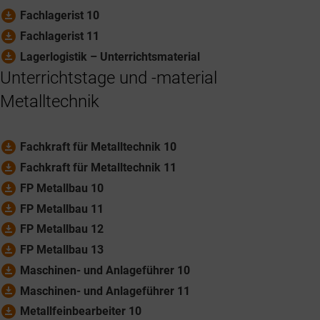
download_for_offline
Fachlagerist 10
download_for_offline
Fachlagerist 11
download_for_offline
Lagerlogistik – Unterrichtsmaterial
Unterrichtstage und -material
Metalltechnik
download_for_offline
Fachkraft für Metalltechnik 10
download_for_offline
Fachkraft für Metalltechnik 11
download_for_offline
FP Metallbau 10
download_for_offline
FP Metallbau 11
download_for_offline
FP Metallbau 12
download_for_offline
FP Metallbau 13
download_for_offline
Maschinen- und Anlageführer 10
download_for_offline
Maschinen- und Anlageführer 11
download_for_offline
Metallfeinbearbeiter 10