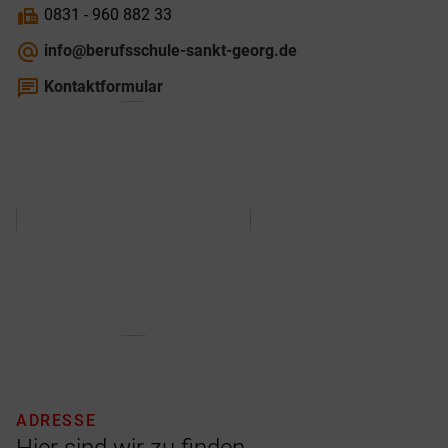
fax
0831 - 960 882 33
alternate_email
info@berufsschule-sankt-georg.de
chat
Kontaktformular
ADRESSE
Hier sind wir zu finden