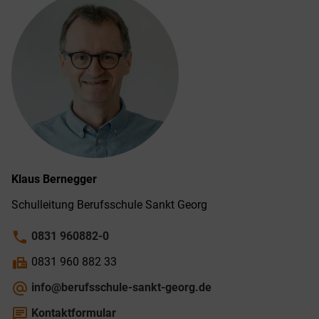
Klaus
Bernegger
Schulleitung Berufsschule Sankt Georg
phone
0831 960882-0
fax
0831 960 882 33
alternate_email
info@berufsschule-sankt-georg.de
chat
Kontaktformular