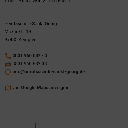
Berufsschule Sankt Georg
Mozartstr. 18
87435
Kempten
phone
0831 960 882 - 0
fax
0831 960 882 33
alternate_email
info@berufsschule-sankt-georg.de
maps
auf Google Maps anzeigen