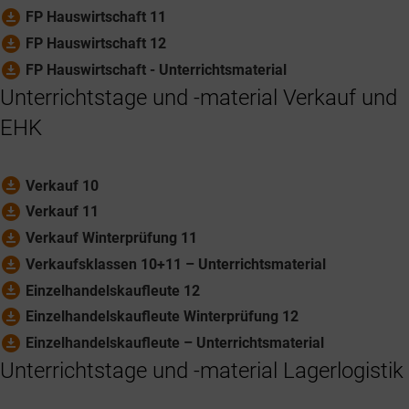
download_for_offline
FP Hauswirtschaft 11
download_for_offline
FP Hauswirtschaft 12
download_for_offline
FP Hauswirtschaft - Unterrichtsmaterial
Unterrichtstage und -material Verkauf und
EHK
download_for_offline
Verkauf 10
download_for_offline
Verkauf 11
download_for_offline
Verkauf Winterprüfung 11
download_for_offline
Verkaufsklassen 10+11 – Unterrichtsmaterial
download_for_offline
Einzelhandelskaufleute 12
download_for_offline
Einzelhandelskaufleute Winterprüfung 12
download_for_offline
Einzelhandelskaufleute – Unterrichtsmaterial
Unterrichtstage und -material Lagerlogistik