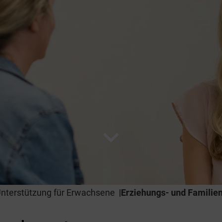
expand_more
nterstützung für Erwachsene
Erziehungs- und Familie