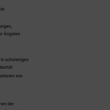
kte
rungen,
er Ängsten
in schwierigen
ubertät
uationen wie
nnen der