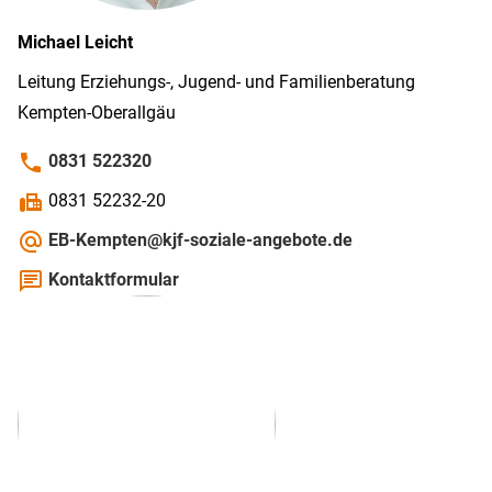
Michael
Leicht
Leitung Erziehungs-, Jugend- und Familien­beratung
Kempten-­Oberallgäu
phone
0831 522320
fax
0831 52232-20
alternate_email
EB-Kempten@kjf-soziale-angebote.de
chat
Kontaktformular