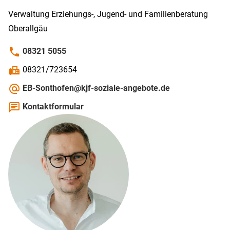
Verwaltung Erziehungs-, Jugend- und Familien­beratung
Ober­allgäu
phone
08321 5055
fax
08321/723654
alternate_email
EB-Sonthofen@kjf-soziale-angebote.de
chat
Kontaktformular