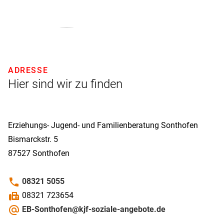
ADRESSE
Hier sind wir zu finden
Erziehungs- Jugend- und Familienberatung Sonthofen
Bismarckstr. 5
87527
Sonthofen
phone
08321 5055
fax
08321 723654
alternate_email
EB-Sonthofen@kjf-soziale-angebote.de