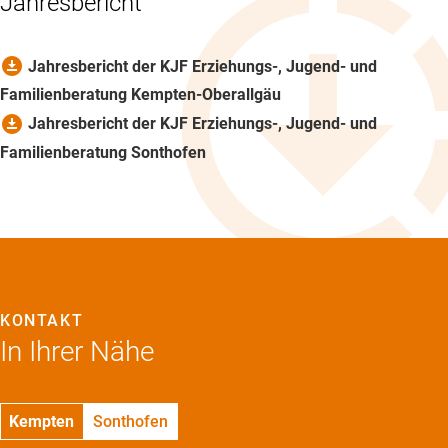
Jahresbericht
download_for_offline
Jahresbericht der KJF Erziehungs-, Jugend- und
Familienberatung Kempten-Oberallgäu
download_for_offline
Jahresbericht der KJF Erziehungs-, Jugend- und
Familienberatung Sonthofen
KONTAKT
In Ihrer Nähe
Kempten
Sonthofen