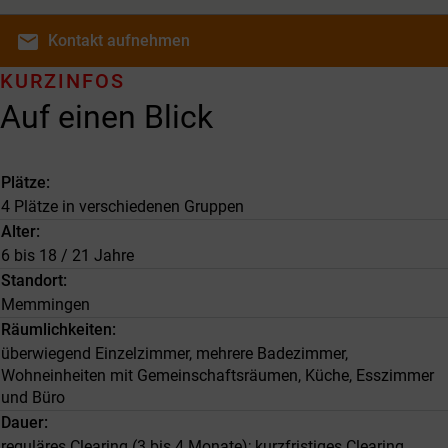
email
Kontakt
aufnehmen
KURZINFOS
Auf einen Blick
Plätze
4 Plätze in verschiedenen Gruppen
Alter
6 bis 18 / 21 Jahre
Standort
Memmingen
Räumlichkeiten
überwiegend Einzelzimmer, mehrere Badezimmer,
Wohneinheiten mit Gemeinschaftsräumen, Küche, Esszimmer
und Büro
Dauer
reguläres Clearing (3 bis 4 Monate); kurzfristiges Clearing