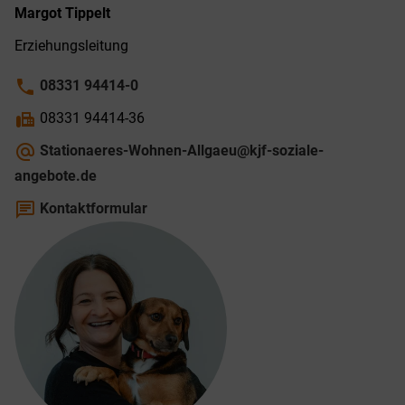
Margot
Tippelt
Erziehungs­leitung
phone
08331 94414-0
fax
08331 94414-36
alternate_email
Stationaeres-Wohnen-Allgaeu@kjf-soziale-
angebote.de
chat
Kontaktformular