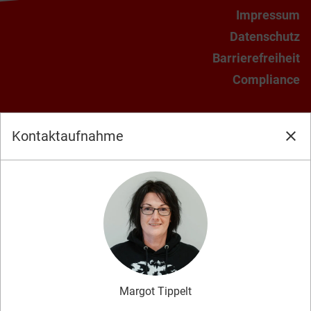
Impressum
Datenschutz
Barrierefreiheit
Compliance
Kontaktaufnahme
close
Margot
Tippelt