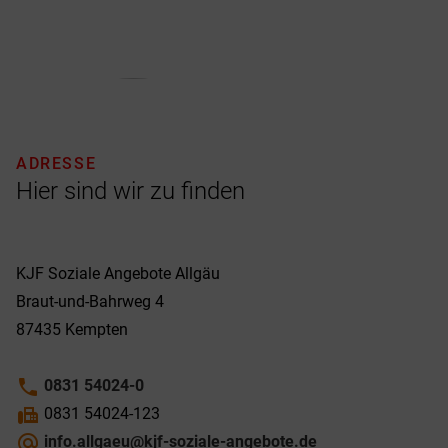
ADRESSE
Hier sind wir zu finden
KJF Soziale Angebote Allgäu
Braut-und-Bahrweg 4
87435
Kempten
phone
0831 54024-0
fax
0831 54024-123
alternate_email
info.allgaeu@kjf-soziale-angebote.de