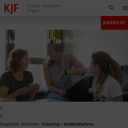
search
men
KARRIERE
Schnelle Hilfe im Notfall
expand_more
Angebote
Wohnen
Clearing / Inobhutnahme