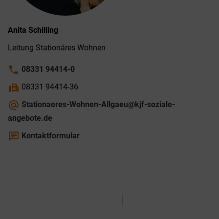
Anita
Schilling
Leitung Stationäres Wohnen
phone
08331 94414-0
fax
08331 94414-36
alternate_email
Stationaeres-Wohnen-Allgaeu@kjf-soziale-
angebote.de
chat
Kontaktformular