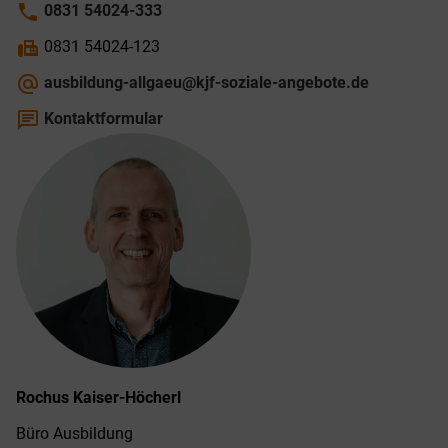
phone
0831 54024-333
fax
0831 54024-123
alternate_email
ausbildung-allgaeu@kjf-soziale-angebote.de
chat
Kontaktformular
Rochus
Kaiser-Höcherl
Büro Ausbildung