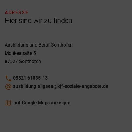
ADRESSE
Hier sind wir zu finden
Ausbildung und Beruf Sonthofen
Moltkestraße 5
87527
Sonthofen
phone
08321 61835-13
alternate_email
ausbildung.allgaeu@kjf-soziale-angebote.de
maps
auf Google Maps anzeigen