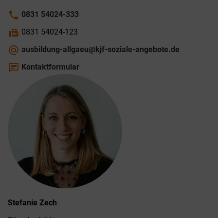
phone
0831 54024-333
fax
0831 54024-123
alternate_email
ausbildung-allgaeu@kjf-soziale-angebote.de
chat
Kontaktformular
Stefanie
Zech