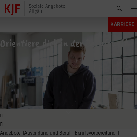
search
men
KARRIERE
Orientiere dich in der Berufswelt
expand_more
Angebote
Ausbildung und Beruf
Berufs­vorbereitung