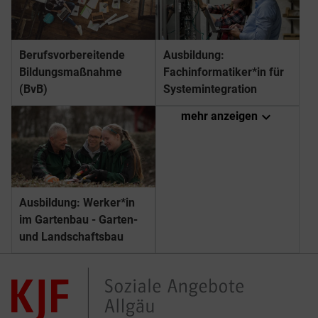
Berufs­­vorbereitende
Ausbildung:
Bildungs­­maßnahme
Fachinformatiker*in für
(BvB)
Systemintegration
expand_more
mehr anzeigen
Ausbildung: Werker*in
im Gartenbau - Garten-
und Landschaftsbau