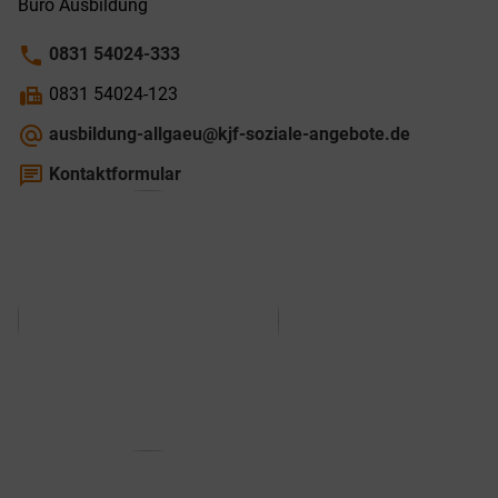
Büro Ausbildung
phone
0831 54024-333
fax
0831 54024-123
alternate_email
ausbildung-allgaeu@kjf-soziale-angebote.de
chat
Kontaktformular