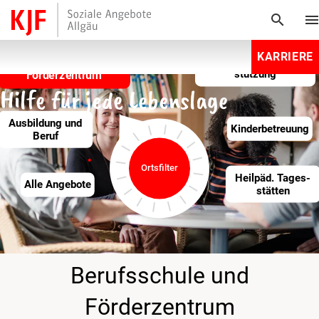
search
men
KARRIERE
Wohnen
Berufsschule und
Beratung und Unter­
Förderzentrum
stützung
Hilfe für jede Lebenslage
Ausbildung und
Kinder­betreuung
Beruf
Ortsfilter
Heilpäd­. Tages­
Alle Angebote
stätten
Berufsschule und
Förderzentrum