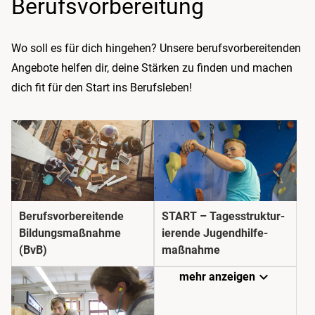
Berufs­vorbereitung
Wo soll es für dich hingehen? Unsere berufsvorbereitenden
Angebote helfen dir, deine Stärken zu finden und machen
dich fit für den Start ins Berufsleben!
Berufs­­vorbereitende
START – Tages­struktur­
Bildungs­­maßnahme
ierende Jugend­hilfe­
(BvB)
maßnahme
expand_more
mehr anzeigen