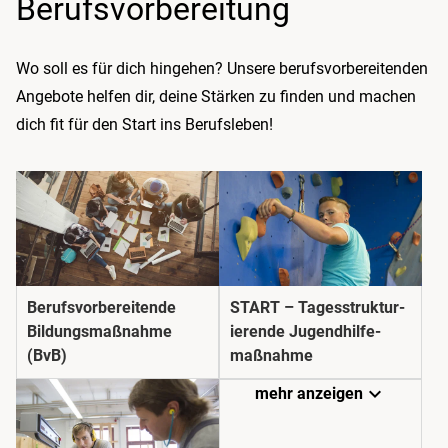
Berufs­vorbereitung
Wo soll es für dich hingehen? Unsere berufsvorbereitenden
Angebote helfen dir, deine Stärken zu finden und machen
dich fit für den Start ins Berufsleben!
Berufs­­vorbereitende
START – Tages­struktur­
Bildungs­­maßnahme
ierende Jugend­hilfe­
(BvB)
maßnahme
expand_more
mehr anzeigen